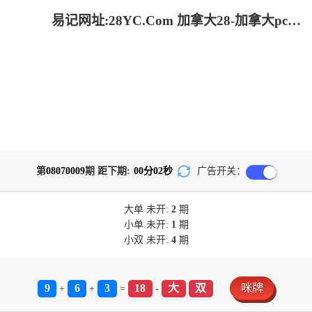
易记网址:28YC.Com 加拿大28-加拿大pc预测结果走势|加拿大28开奖结果预测官网|pc走势最新预测_专注研究!
第
08070009
期 距下期:
00
分
02
秒
广告开关：
大单
未开:
2
期
小单
未开:
1
期
小双
未开:
4
期
9
6
3
18
大
双
咪牌
+
+
=
-