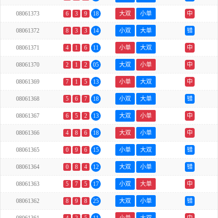
08061373
6
3
9
18
大双
小单
中
08061372
8
3
3
14
小双
大单
错
08061371
4
1
6
11
小单
大双
中
08061370
2
1
2
05
大双
小单
中
08061369
7
1
5
13
小单
大双
中
08061368
5
6
7
18
小双
大单
错
08061367
6
5
2
13
大双
小单
中
08061366
4
8
6
18
大双
小单
中
08061365
0
9
6
15
小单
大双
错
08061364
0
8
4
12
大双
小单
错
08061363
5
7
5
17
小双
大单
中
08061362
8
9
8
25
大双
小单
错