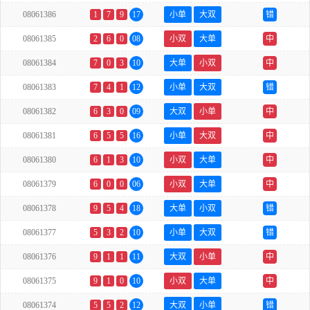
08061386
1
7
9
17
小单
大双
错
08061385
2
6
0
08
小双
大单
中
08061384
7
0
3
10
大单
小双
中
08061383
7
4
1
12
小单
大双
错
08061382
6
3
0
09
大双
小单
中
08061381
6
5
5
16
小单
大双
中
08061380
6
1
3
10
小双
大单
中
08061379
6
0
0
06
小双
大单
中
08061378
9
5
4
18
大单
小双
错
08061377
5
3
2
10
小单
大双
错
08061376
9
1
1
11
大双
小单
中
08061375
9
1
0
10
小双
大单
中
08061374
5
5
2
12
大双
小单
错