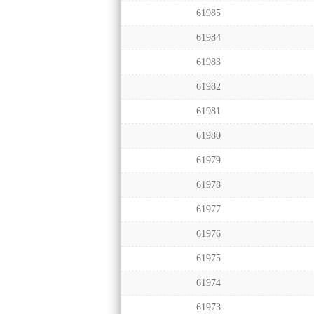
61985
61984
61983
61982
61981
61980
61979
61978
61977
61976
61975
61974
61973