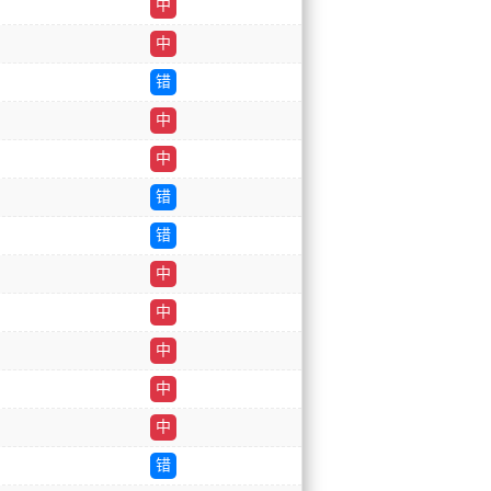
中
中
错
中
中
错
错
中
中
中
中
中
错