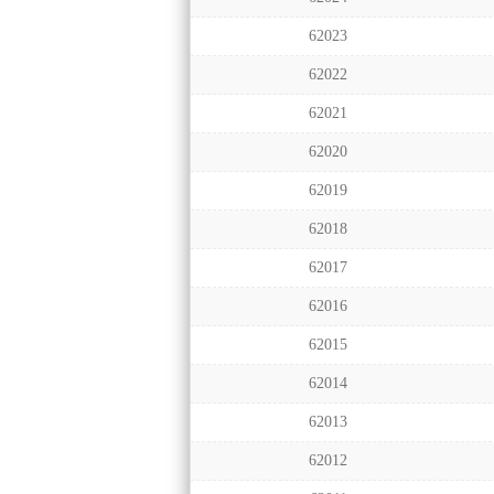
62023
62022
62021
62020
62019
62018
62017
62016
62015
62014
62013
62012