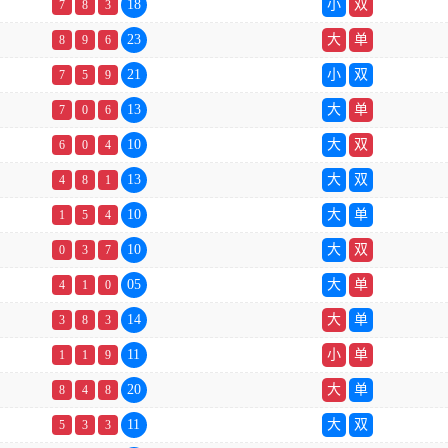
18
小
双
7
8
3
23
大
单
8
9
6
21
小
双
7
5
9
13
大
单
7
0
6
10
大
双
6
0
4
13
大
双
4
8
1
10
大
单
1
5
4
10
大
双
0
3
7
05
大
单
4
1
0
14
大
单
3
8
3
11
小
单
1
1
9
20
大
单
8
4
8
11
大
双
5
3
3