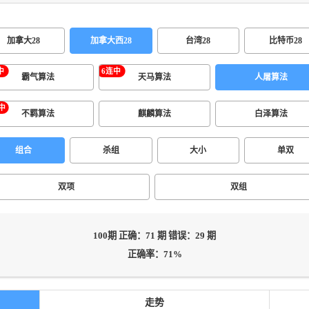
加拿大28
加拿大西28
台湾28
比特币28
霸气算法
天马算法
人屠算法
不羁算法
麒麟算法
白泽算法
组合
杀组
大小
单双
双项
双组
100期 正确：71 期 错误：29 期
正确率：71%
走势