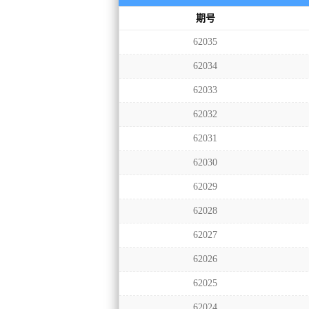
期号
62035
62034
62033
62032
62031
62030
62029
62028
62027
62026
62025
62024