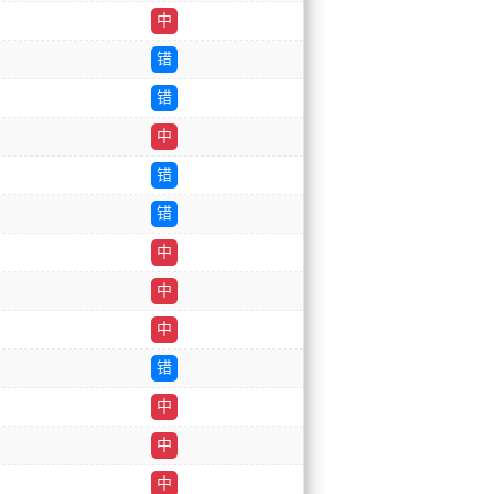
中
错
错
中
错
错
中
中
中
错
中
中
中