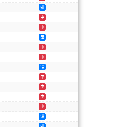
错
中
中
错
中
中
错
中
中
中
中
错
错