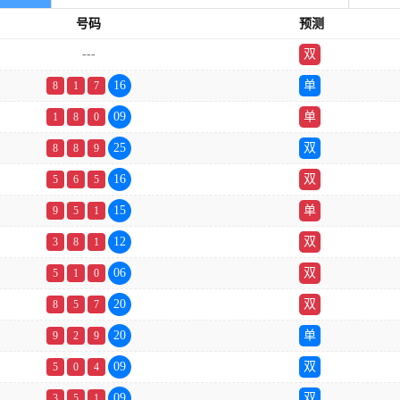
号码
预测
---
双
16
单
8
1
7
09
单
1
8
0
25
双
8
8
9
16
双
5
6
5
15
单
9
5
1
12
双
3
8
1
06
双
5
1
0
20
双
8
5
7
20
单
9
2
9
09
双
5
0
4
09
双
3
5
1