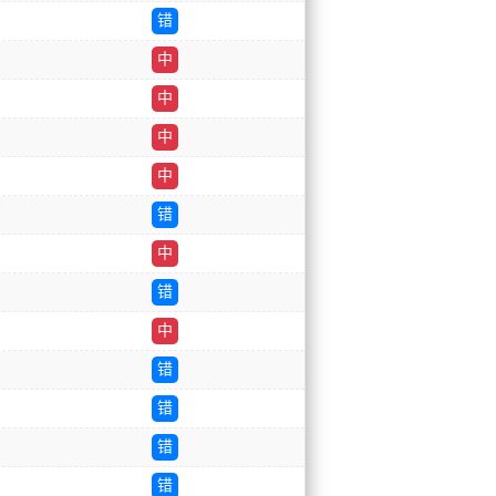
错
中
中
中
中
错
中
错
中
错
错
错
错