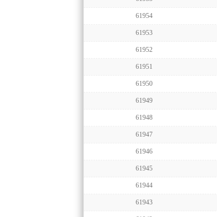
61954
61953
61952
61951
61950
61949
61948
61947
61946
61945
61944
61943