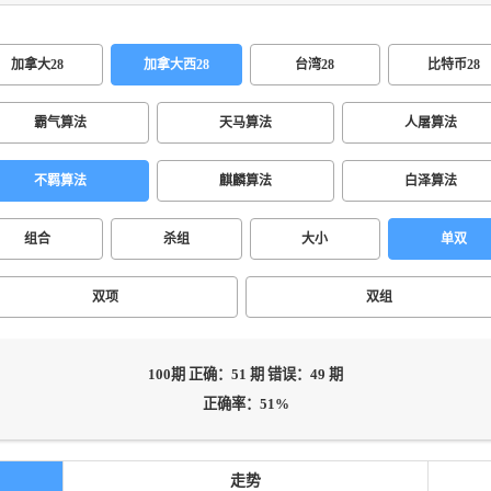
加拿大28
加拿大西28
台湾28
比特币28
霸气算法
天马算法
人屠算法
不羁算法
麒麟算法
白泽算法
组合
杀组
大小
单双
双项
双组
100期 正确：51 期 错误：49 期
正确率：51%
走势