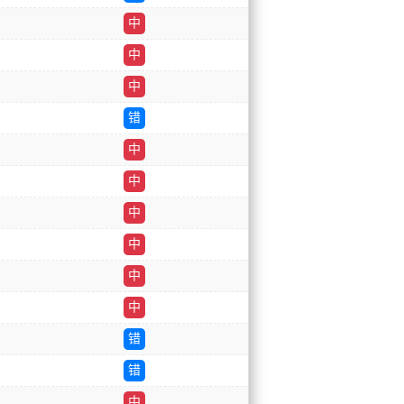
中
中
中
错
中
中
中
中
中
中
错
错
中