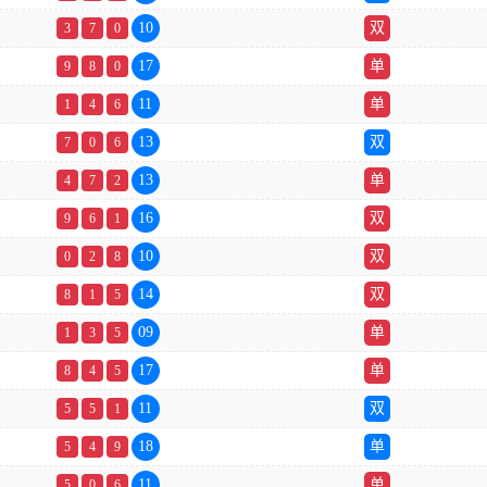
10
双
3
7
0
17
单
9
8
0
11
单
1
4
6
13
双
7
0
6
13
单
4
7
2
16
双
9
6
1
10
双
0
2
8
14
双
8
1
5
09
单
1
3
5
17
单
8
4
5
11
双
5
5
1
18
单
5
4
9
11
单
5
0
6