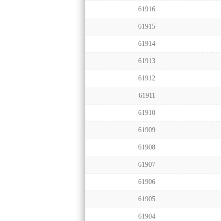
61916
61915
61914
61913
61912
61911
61910
61909
61908
61907
61906
61905
61904