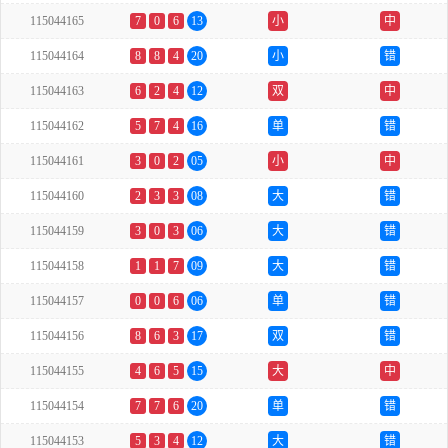
115044165
7
0
6
13
小
中
115044164
8
8
4
20
小
错
115044163
6
2
4
12
双
中
115044162
5
7
4
16
单
错
115044161
3
0
2
05
小
中
115044160
2
3
3
08
大
错
115044159
3
0
3
06
大
错
115044158
1
1
7
09
大
错
115044157
0
0
6
06
单
错
115044156
8
6
3
17
双
错
115044155
4
6
5
15
大
中
115044154
7
7
6
20
单
错
115044153
5
3
4
12
大
错