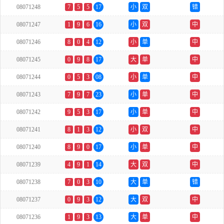
08071248
7
5
5
17
小
双
错
08071247
1
9
6
16
小
双
中
08071246
8
0
4
12
小
单
中
08071245
0
9
8
17
大
单
中
08071244
0
5
3
08
小
单
中
08071243
7
9
7
23
小
单
中
08071242
9
5
3
17
小
单
中
08071241
8
1
3
12
小
双
中
08071240
8
9
0
17
小
单
中
08071239
4
9
1
14
大
双
中
08071238
7
0
3
10
大
单
错
08071237
0
9
3
12
大
双
中
08071236
1
9
3
13
大
单
中