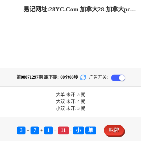
易记网址:28YC.Com 加拿大28-加拿大pc预测结果走势|加拿大28开奖结果预测官网|pc走势最新预测_专注研究!
第
08071297
期 距下期:
00
分
08
秒
广告开关：
大单
未开:
5
期
大双
未开:
4
期
小双
未开:
3
期
3
7
1
11
小
单
咪牌
+
+
=
-