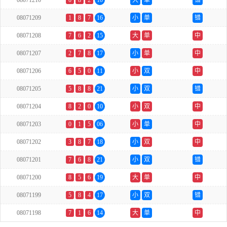
08071210
0
8
2
10
大
单
错
08071209
1
8
7
16
小
单
错
08071208
7
6
2
15
大
单
中
08071207
2
7
8
17
小
单
中
08071206
6
5
0
11
小
双
中
08071205
5
8
8
21
小
双
错
08071204
8
2
0
10
小
双
中
08071203
0
1
5
06
小
单
中
08071202
3
8
7
18
小
双
中
08071201
7
6
8
21
小
双
错
08071200
8
5
6
19
大
单
中
08071199
5
8
4
17
小
双
错
08071198
7
1
6
14
大
单
中