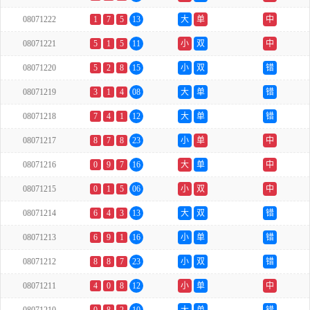
08071222
1
7
5
13
大
单
中
08071221
5
1
5
11
小
双
中
08071220
5
2
8
15
小
双
错
08071219
3
1
4
08
大
单
错
08071218
7
4
1
12
大
单
错
08071217
8
7
8
23
小
单
中
08071216
0
9
7
16
大
单
中
08071215
0
1
5
06
小
双
中
08071214
6
4
3
13
大
双
错
08071213
6
9
1
16
小
单
错
08071212
8
8
7
23
小
双
错
08071211
4
0
8
12
小
单
中