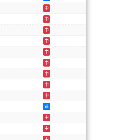
中
中
中
中
中
中
中
中
中
错
中
中
中