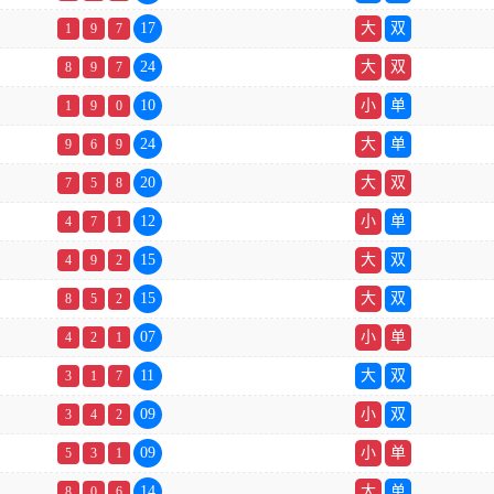
17
大
双
1
9
7
24
大
双
8
9
7
10
小
单
1
9
0
24
大
单
9
6
9
20
大
双
7
5
8
12
小
单
4
7
1
15
大
双
4
9
2
15
大
双
8
5
2
07
小
单
4
2
1
11
大
双
3
1
7
09
小
双
3
4
2
09
小
单
5
3
1
14
大
单
8
0
6