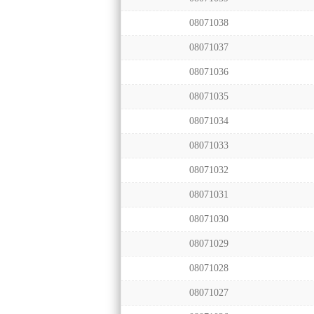
08071038
08071037
08071036
08071035
08071034
08071033
08071032
08071031
08071030
08071029
08071028
08071027