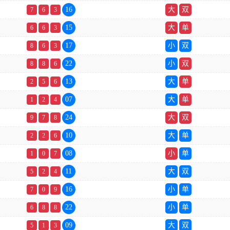
16
大
双
7
6
3
15
大
单
6
6
3
17
小
双
8
6
3
22
小
双
8
8
6
13
大
单
2
5
6
07
大
单
1
2
4
24
大
双
9
7
8
10
大
单
2
2
6
08
小
单
1
0
7
11
大
双
5
2
4
16
小
单
7
0
9
22
小
单
6
8
8
09
大
双
5
1
3