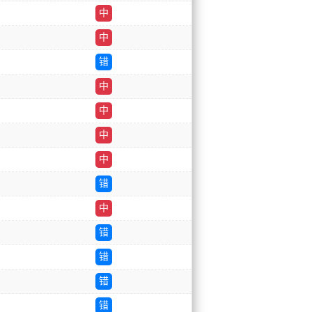
中
中
错
中
中
中
中
错
中
错
错
错
错