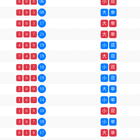
06
小
双
6
0
0
08
大
单
5
0
3
17
大
单
6
8
3
21
大
单
5
9
7
19
小
双
4
6
9
19
大
双
7
4
8
16
小
双
8
1
7
19
小
双
6
9
4
10
大
单
2
8
0
14
小
单
1
6
7
10
小
双
1
0
9
18
小
单
3
8
7
17
大
单
8
1
8