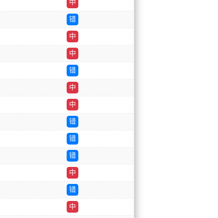
中
错
中
中
错
中
中
错
错
错
中
错
中