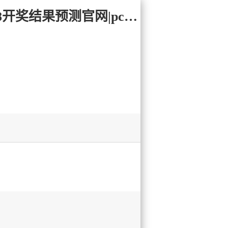
易记网址:28YC.Com 加拿大28-加拿大pc预测结果走势|加拿大28开奖结果预测官网|pc走势最新预测_专注研究!