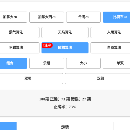
加拿大28
加拿大西28
台湾28
比特币28
霸气算法
天马算法
人屠算法
不羁算法
麒麟算法
白泽算法
组合
杀组
大小
单双
双项
双组
100期 正确：73 期 错误：27 期
正确率：73%
走势