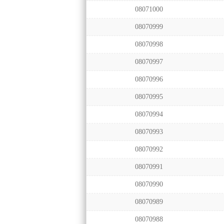
08071000
08070999
08070998
08070997
08070996
08070995
08070994
08070993
08070992
08070991
08070990
08070989
08070988