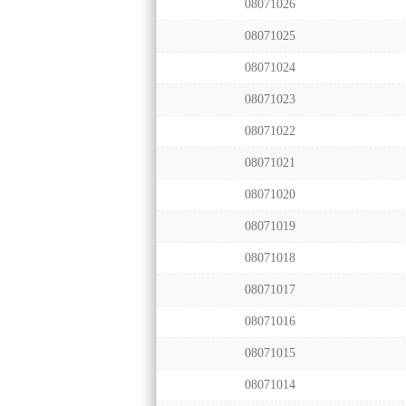
08071026
08071025
08071024
08071023
08071022
08071021
08071020
08071019
08071018
08071017
08071016
08071015
08071014