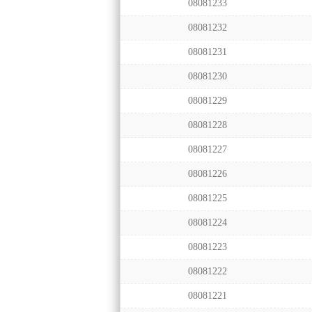
08081233
08081232
08081231
08081230
08081229
08081228
08081227
08081226
08081225
08081224
08081223
08081222
08081221