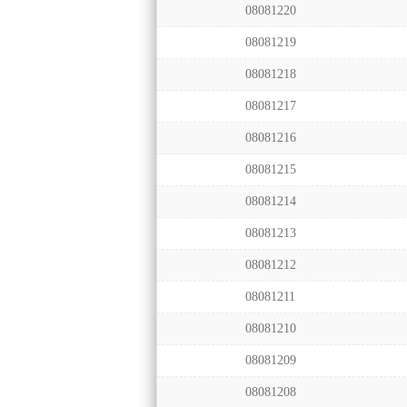
08081220
08081219
08081218
08081217
08081216
08081215
08081214
08081213
08081212
08081211
08081210
08081209
08081208