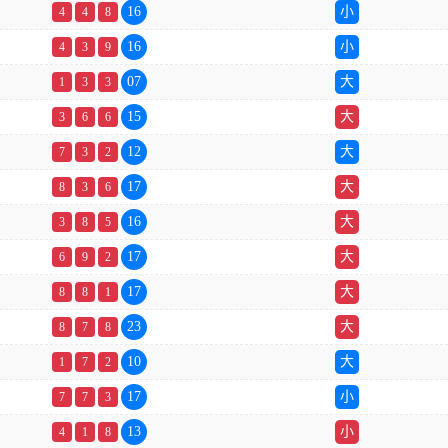
16
小
4
4
8
16
小
4
3
9
07
大
1
3
3
15
大
3
6
6
12
大
7
3
2
17
大
8
3
6
16
大
3
8
5
17
大
6
9
2
17
大
8
8
1
23
大
8
7
8
10
大
1
7
2
17
小
7
7
3
13
小
4
1
8