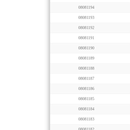
08081194
08081193
08081192
08081191
08081190
08081189
08081188
08081187
08081186
08081185
08081184
08081183
08081182