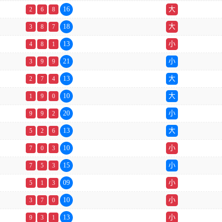
16
大
2
6
8
18
大
3
8
7
13
小
4
8
1
21
小
3
9
9
13
大
2
7
4
10
大
1
9
0
20
小
9
9
2
13
大
5
2
6
10
小
7
0
3
15
小
7
5
3
09
小
5
1
3
10
小
3
7
0
13
小
9
3
1