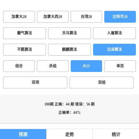
加拿大28
加拿大西28
台湾28
比特币28
霸气算法
天马算法
人屠算法
不羁算法
麒麟算法
白泽算法
组合
杀组
大小
单双
双项
双组
100期 正确：44 期 错误：56 期
正确率：44%
预测
走势
统计