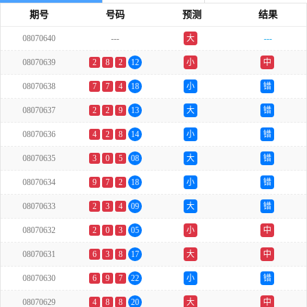
期号
号码
预测
结果
08070640
---
大
---
双
08070639
2
8
2
12
小
中
08070638
7
7
4
18
小
错
08070637
2
2
9
13
大
错
08070636
4
2
8
14
小
错
08070635
3
0
5
08
大
错
08070634
9
7
2
18
小
错
08070633
2
3
4
09
大
错
08070632
2
0
3
05
小
中
08070631
6
3
8
17
大
中
08070630
6
9
7
22
小
错
08070629
4
8
8
20
大
中