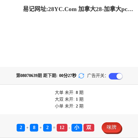
易记网址:28YC.Com 加拿大28-加拿大pc预测结果走势|加拿大28开奖结果预测官网|pc走势最新预测_专注研究!
第
08070639
期 距下期:
00
分
27
秒
广告开关：
大单
未开:
8
期
大双
未开:
1
期
小单
未开:
2
期
2
8
2
12
小
双
咪牌
+
+
=
-