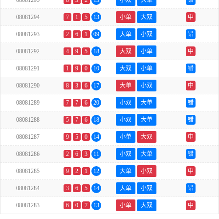
08081295
8
3
2
13
小双
大单
错
08081294
7
1
5
13
小单
大双
中
08081293
2
6
1
09
大单
小双
错
08081292
4
9
5
18
大双
小单
中
08081291
1
9
0
10
大双
小单
错
08081290
8
3
6
17
大单
小双
中
08081289
7
7
6
20
小双
大单
错
08081288
5
7
6
18
小双
大单
错
08081287
9
5
0
14
小单
大双
中
08081286
2
6
3
11
小双
大单
错
08081285
9
2
1
12
大单
小双
中
08081284
3
6
5
14
大单
小双
错
08081283
6
0
7
13
小单
大双
中