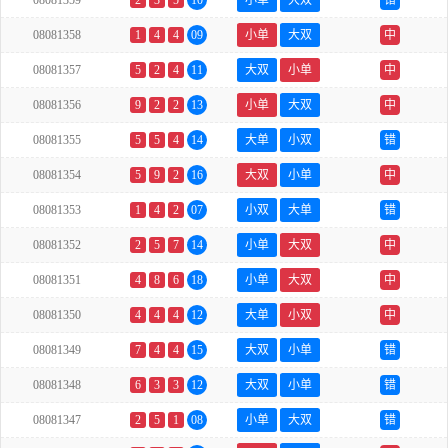
08081359
2
3
5
10
小单
大双
错
08081358
1
4
4
09
小单
大双
中
08081357
5
2
4
11
大双
小单
中
08081356
9
2
2
13
小单
大双
中
08081355
5
5
4
14
大单
小双
错
08081354
5
9
2
16
大双
小单
中
08081353
1
4
2
07
小双
大单
错
08081352
2
5
7
14
小单
大双
中
08081351
4
8
6
18
小单
大双
中
08081350
4
4
4
12
大单
小双
中
08081349
7
4
4
15
大双
小单
错
08081348
6
3
3
12
大双
小单
错
08081347
2
5
1
08
小单
大双
错