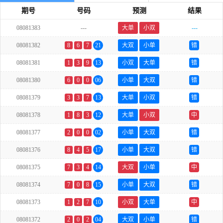
期号
号码
预测
结果
08081383
---
大单
小双
---
08081382
8
6
7
21
大双
小单
错
08081381
1
3
9
13
小双
大单
错
08081380
6
0
0
06
小单
大双
错
08081379
3
3
7
13
大单
小双
错
08081378
1
8
3
12
大单
小双
中
08081377
2
0
0
02
小单
大双
错
08081376
8
4
5
17
小单
大双
错
08081375
7
3
4
14
大双
小单
中
08081374
7
0
8
15
小单
大双
错
08081373
1
2
7
10
小双
大单
中
08081372
2
0
2
04
大双
小单
错