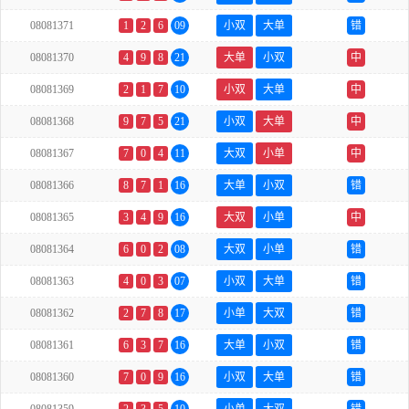
08081371
1
2
6
09
小双
大单
错
08081370
4
9
8
21
大单
小双
中
08081369
2
1
7
10
小双
大单
中
08081368
9
7
5
21
小双
大单
中
08081367
7
0
4
11
大双
小单
中
08081366
8
7
1
16
大单
小双
错
08081365
3
4
9
16
大双
小单
中
08081364
6
0
2
08
大双
小单
错
08081363
4
0
3
07
小双
大单
错
08081362
2
7
8
17
小单
大双
错
08081361
6
3
7
16
大单
小双
错
08081360
7
0
9
16
小双
大单
错