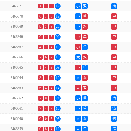
3466671
1
7
9
17
小
双
错
3466670
6
7
6
19
小
单
中
3466669
9
3
8
20
小
双
中
3466668
0
4
5
09
小
单
中
3466667
4
2
4
10
小
单
中
3466666
2
6
2
10
大
双
中
3466665
1
4
3
08
小
单
中
3466664
3
1
6
10
大
双
中
3466663
6
4
4
14
大
双
中
3466662
7
9
8
24
小
单
错
3466661
7
4
7
18
小
单
错
3466660
0
0
7
07
大
双
错
3466659
0
8
4
12
大
单
错