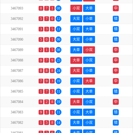
3467093
0
7
1
08
小双
大单
中
3467092
5
7
0
12
大双
小单
错
3467091
3
3
5
11
小双
大单
错
3467090
5
0
1
06
大双
小单
错
3467089
2
1
5
08
大单
小双
中
3467088
9
7
9
25
大单
小双
中
3467087
8
8
8
24
大双
小单
中
3467086
7
9
3
19
小双
大单
中
3467085
1
7
3
11
小双
大单
错
3467084
9
2
8
19
大单
小双
中
3467083
9
1
1
11
小双
大单
错
3467082
1
5
8
14
大单
小双
错