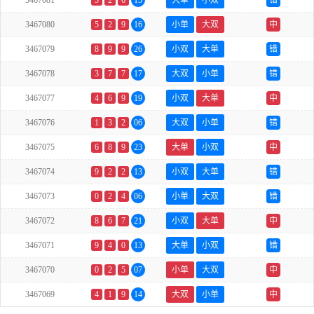
3467081
5
2
6
13
大单
小双
错
3467080
5
2
9
16
小单
大双
中
3467079
8
9
9
26
小双
大单
错
3467078
3
7
7
17
大双
小单
错
3467077
4
6
9
19
小双
大单
中
3467076
1
3
2
06
大双
小单
错
3467075
6
8
9
23
大单
小双
中
3467074
9
2
2
13
小双
大单
错
3467073
0
2
4
06
小单
大双
错
3467072
8
6
7
21
小双
大单
中
3467071
9
4
0
13
大单
小双
错
3467070
0
2
5
07
小单
大双
中
3467069
4
1
9
14
大双
小单
中