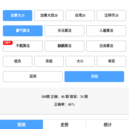
加拿大28
加拿大西28
台湾28
比特币28
霸气算法
天马算法
人屠算法
不羁算法
麒麟算法
白泽算法
组合
杀组
大小
单双
双项
双组
100期 正确：46 期 错误：54 期
正确率：46%
预测
走势
统计