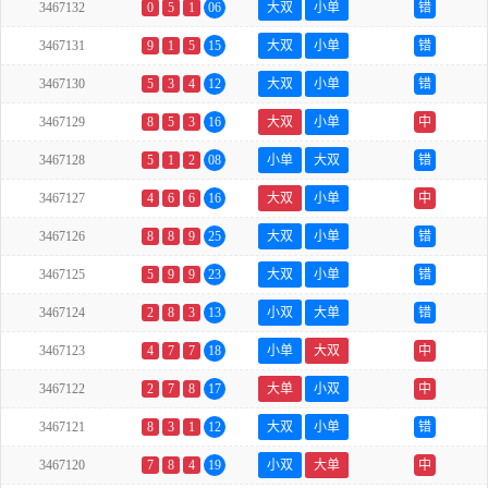
3467132
0
5
1
06
大双
小单
错
3467131
9
1
5
15
大双
小单
错
3467130
5
3
4
12
大双
小单
错
3467129
8
5
3
16
大双
小单
中
3467128
5
1
2
08
小单
大双
错
3467127
4
6
6
16
大双
小单
中
3467126
8
8
9
25
大双
小单
错
3467125
5
9
9
23
大双
小单
错
3467124
2
8
3
13
小双
大单
错
3467123
4
7
7
18
小单
大双
中
3467122
2
7
8
17
大单
小双
中
3467121
8
3
1
12
大双
小单
错
3467120
7
8
4
19
小双
大单
中