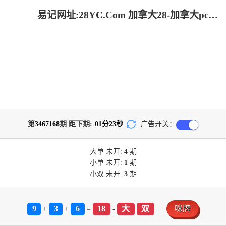
易记网址:28YC.Com 加拿大28-加拿大pc预测结果走势|加拿大28开奖结果预测官网|pc走势最新预测_专注研究!
第
3467168
期 距下期:
01
分
23
秒
广告开关：
大单
未开:
4
期
小单
未开:
1
期
小双
未开:
3
期
9
3
6
18
大
双
咪牌
+
+
=
-