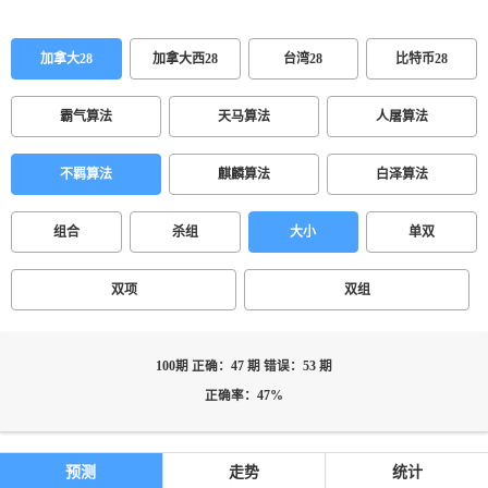
加拿大28
加拿大西28
台湾28
比特币28
霸气算法
天马算法
人屠算法
不羁算法
麒麟算法
白泽算法
组合
杀组
大小
单双
双项
双组
100期 正确：47 期 错误：53 期
正确率：47%
预测
走势
统计