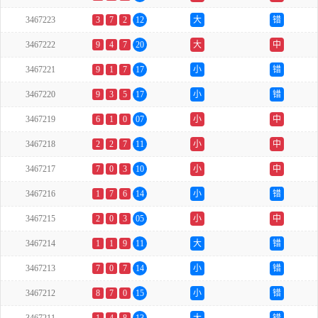
3467223
3
7
2
12
大
错
3467222
9
4
7
20
大
中
3467221
9
1
7
17
小
错
3467220
9
3
5
17
小
错
3467219
6
1
0
07
小
中
3467218
2
2
7
11
小
中
3467217
7
0
3
10
小
中
3467216
1
7
6
14
小
错
3467215
2
0
3
05
小
中
3467214
1
1
9
11
大
错
3467213
7
0
7
14
小
错
3467212
8
7
0
15
小
错