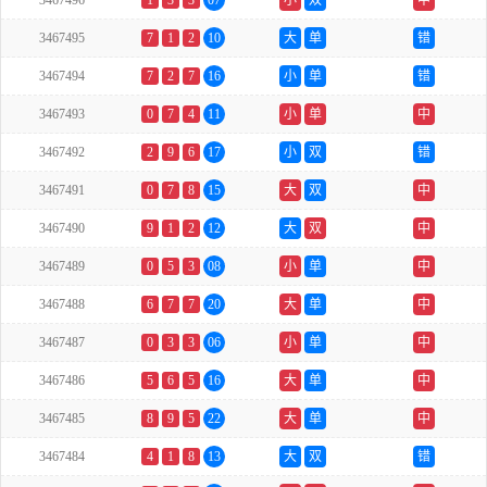
3467496
1
3
3
07
小
双
中
3467495
7
1
2
10
大
单
错
3467494
7
2
7
16
小
单
错
3467493
0
7
4
11
小
单
中
3467492
2
9
6
17
小
双
错
3467491
0
7
8
15
大
双
中
3467490
9
1
2
12
大
双
中
3467489
0
5
3
08
小
单
中
3467488
6
7
7
20
大
单
中
3467487
0
3
3
06
小
单
中
3467486
5
6
5
16
大
单
中
3467485
8
9
5
22
大
单
中
3467484
4
1
8
13
大
双
错