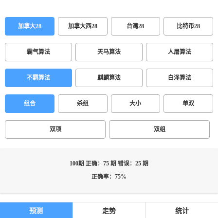
加拿大28
加拿大西28
台湾28
比特币28
霸气算法
天马算法
人屠算法
不羁算法
麒麟算法
白泽算法
组合
杀组
大小
单双
双项
双组
100期 正确：75 期 错误：25 期
正确率：75%
预测
走势
统计