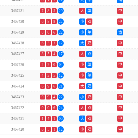
3467432
8
1
3
12
大
单
错
3467431
7
8
5
20
大
单
中
3467430
6
8
8
22
小
双
中
3467429
8
8
6
22
小
单
错
3467428
6
3
3
12
大
双
中
3467427
8
5
4
17
大
双
中
3467426
2
2
0
04
小
单
中
3467425
4
3
5
12
小
单
中
3467424
6
9
6
21
大
双
中
3467423
9
9
4
22
小
双
中
3467422
9
9
6
24
大
双
中
3467421
1
4
1
06
大
双
中
3467420
6
5
1
12
小
双
中