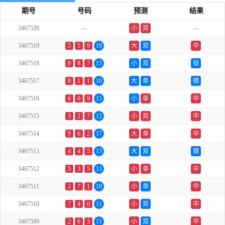
期号
号码
预测
结果
3467520
---
小
双
---
3467519
5
5
9
19
大
双
中
3467518
0
8
7
15
小
双
错
3467517
8
1
1
10
大
单
错
3467516
6
0
9
15
小
单
中
3467515
3
2
7
12
小
双
中
3467514
9
6
2
17
大
单
中
3467513
4
4
5
13
大
双
错
3467512
5
3
5
13
小
单
中
3467511
2
7
1
10
小
单
中
3467510
7
4
0
11
小
双
中
3467509
2
6
3
11
小
双
中