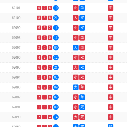
62101
0
2
8
10
小
单
中
62100
8
5
8
21
大
双
中
62099
6
3
2
11
小
双
中
62098
9
2
0
11
小
单
中
62097
3
6
0
09
大
单
中
62096
4
2
6
12
小
双
中
62095
6
8
7
21
大
双
中
62094
1
1
0
02
小
双
中
62093
6
2
1
09
大
单
中
62092
2
0
0
02
小
单
中
62091
1
5
3
09
小
双
中
62090
2
8
4
14
大
双
中