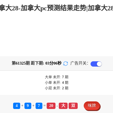
第
61325
期 距下期:
03
分
06
秒
广告开关：
大单
未开:
7
期
小单
未开:
4
期
小双
未开:
2
期
4
+
9
+
7
=
20
-
大
双
咪牌