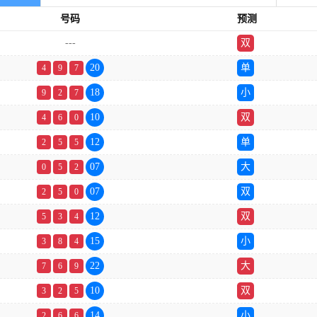
号码
预测
---
双
20
单
4
9
7
18
小
9
2
7
10
双
4
6
0
12
单
2
5
5
07
大
0
5
2
07
双
2
5
0
12
双
5
3
4
15
小
3
8
4
22
大
7
6
9
10
双
3
2
5
14
小
2
6
6