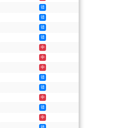
错
错
错
错
中
中
中
错
错
中
错
中
错