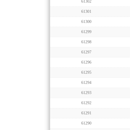
61302
61301
61300
61299
61298
61297
61296
61295
61294
61293
61292
61291
61290