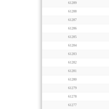
61289
61288
61287
61286
61285
61284
61283
61282
61281
61280
61279
61278
61277