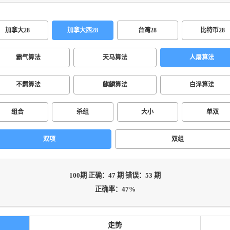
加拿大28
加拿大西28
台湾28
比特币28
霸气算法
天马算法
人屠算法
不羁算法
麒麟算法
白泽算法
组合
杀组
大小
单双
双项
双组
100期 正确：47 期 错误：53 期
正确率：47%
走势