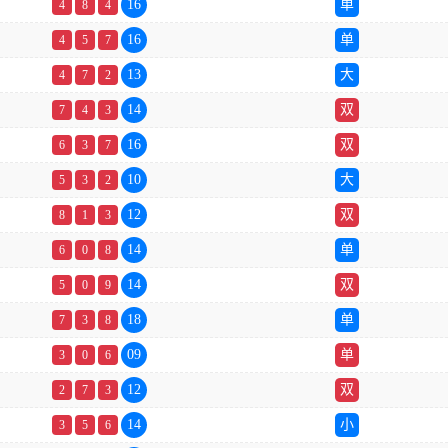
16
单
4
8
4
16
单
4
5
7
13
大
4
7
2
14
双
7
4
3
16
双
6
3
7
10
大
5
3
2
12
双
8
1
3
14
单
6
0
8
14
双
5
0
9
18
单
7
3
8
09
单
3
0
6
12
双
2
7
3
14
小
3
5
6