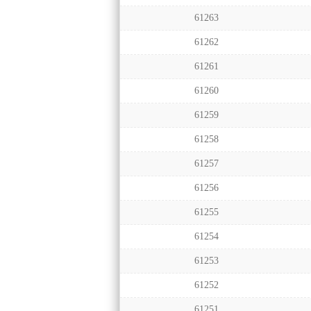
61263
61262
61261
61260
61259
61258
61257
61256
61255
61254
61253
61252
61251