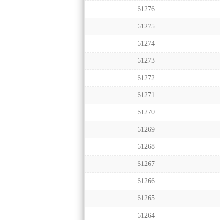
61276
61275
61274
61273
61272
61271
61270
61269
61268
61267
61266
61265
61264