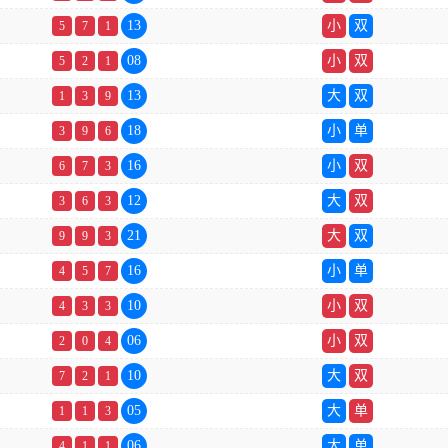
13
小
双
5
7
1
08
小
双
5
2
1
13
大
双
1
3
9
18
小
单
3
9
6
16
小
双
6
7
3
12
大
双
3
6
3
21
大
双
9
9
3
16
小
单
4
5
7
10
小
双
4
3
3
06
小
双
2
0
4
10
大
双
7
2
1
05
大
单
1
1
3
06
大
单
4
1
1