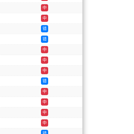
中
中
错
错
中
中
中
错
中
中
中
中
错