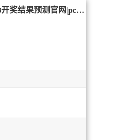
易记网址:28YC.Com 加拿大28-加拿大pc预测结果走势|加拿大28开奖结果预测官网|pc走势最新预测_专注研究!