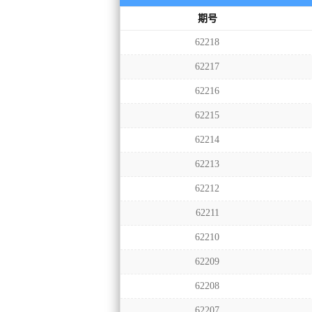
期号
62218
62217
62216
62215
62214
62213
62212
62211
62210
62209
62208
62207