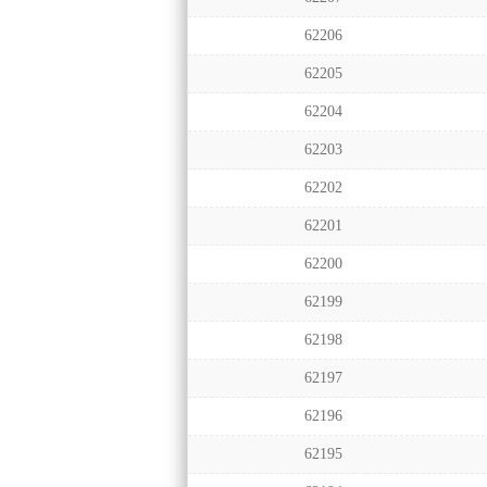
62206
62205
62204
62203
62202
62201
62200
62199
62198
62197
62196
62195