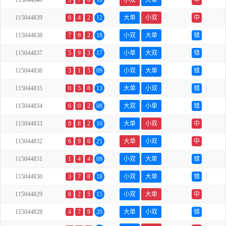
115044840
3
7
0
10
小双
大单
中
115044839
6
4
2
12
大单
小双
中
115044838
7
9
2
18
小双
大单
错
115044837
5
9
3
17
小单
大双
错
115044836
3
1
5
09
小双
大单
错
115044835
0
5
8
13
大单
小双
错
115044834
6
0
2
08
大双
小单
错
115044833
0
8
2
10
大单
小双
中
115044832
6
9
6
21
大单
小双
中
115044831
1
4
4
09
小双
大单
错
115044830
3
7
8
18
小双
大单
错
115044829
8
2
5
15
小双
大单
中
115044828
4
7
9
20
大单
小双
错