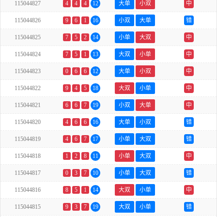
115044827
4
4
4
12
大单
小双
中
115044826
9
6
1
16
小双
大单
错
115044825
7
5
2
14
小单
大双
中
115044824
7
5
1
13
大双
小单
中
115044823
0
6
6
12
大单
小双
中
115044822
9
4
5
18
大双
小单
中
115044821
6
6
7
19
小双
大单
中
115044820
4
6
6
16
大单
小双
错
115044819
4
6
7
17
小单
大双
错
115044818
1
2
8
11
小单
大双
中
115044817
0
3
7
10
小单
大双
错
115044816
8
5
1
14
大双
小单
中
115044815
9
3
7
19
大双
小单
错