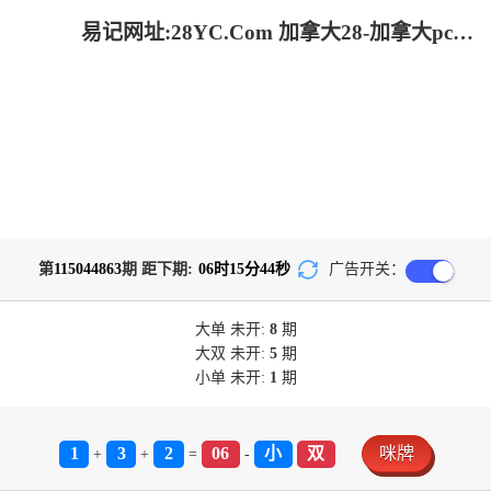
易记网址:28YC.Com 加拿大28-加拿大pc预测结果走势|加拿大28开奖结果预测官网|pc走势最新预测_专注研究!
第
115044863
期 距下期:
06
时
15
分
44
秒
广告开关：
大单
未开:
8
期
大双
未开:
5
期
小单
未开:
1
期
1
3
2
06
小
双
咪牌
+
+
=
-