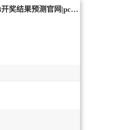
易记网址:28YC.Com 加拿大28-加拿大pc预测结果走势|加拿大28开奖结果预测官网|pc走势最新预测_专注研究!