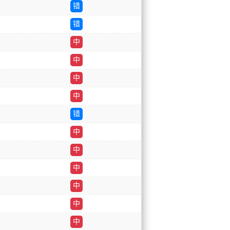
错
错
中
中
中
中
错
中
中
中
中
中
中