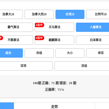
加拿大28
加拿大西28
台湾28
比特币28
霸气算法
天马算法
人屠算法
不羁算法
麒麟算法
白泽算法
组合
杀组
大小
单双
双项
双组
100期 正确：71 期 错误：29 期
正确率：71%
走势