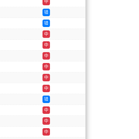
中
错
错
中
中
中
中
中
中
错
中
中
中