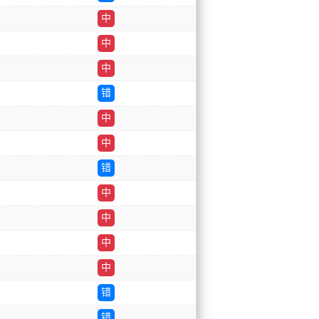
中
中
中
错
中
中
错
中
中
中
中
错
错