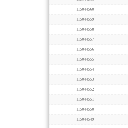
115044560
115044559
115044558
115044557
115044556
115044555
115044554
115044553
115044552
115044551
115044550
115044549