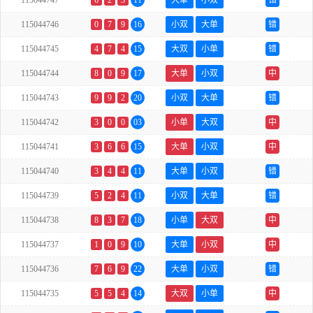
115044747
6
2
3
11
大单
小双
错
115044746
0
7
9
16
小双
大单
错
115044745
4
7
4
15
大双
小单
错
115044744
8
0
9
17
大单
小双
中
115044743
9
9
2
20
小双
大单
错
115044742
3
0
0
03
小单
大双
中
115044741
3
6
6
15
大单
小双
中
115044740
3
4
4
11
大单
小双
错
115044739
5
2
4
11
小双
大单
错
115044738
8
3
7
18
小单
大双
中
115044737
1
0
9
10
大单
小双
中
115044736
7
6
9
22
大单
小双
错
115044735
5
5
4
14
大双
小单
中