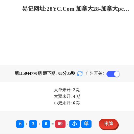
易记网址:28YC.Com 加拿大28-加拿大pc预测结果走势|加拿大28开奖结果预测官网|pc走势最新预测_专注研究!
第
115044770
期 距下期:
03
分
35
秒
广告开关：
大单
未开:
2
期
大双
未开:
4
期
小双
未开:
6
期
6
3
0
09
小
单
咪牌
+
+
=
-