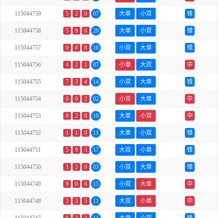
115044759
5
2
0
07
大单
小双
错
115044758
5
9
6
20
大单
小双
错
115044757
0
8
8
16
小双
大单
错
115044756
4
2
1
07
小单
大双
中
115044755
7
3
4
14
小双
大单
错
115044754
0
0
2
02
小双
大单
中
115044753
0
2
8
10
大单
小双
中
115044752
1
1
9
11
大单
小双
错
115044751
5
9
3
17
大双
小单
错
115044750
1
2
0
03
小双
大单
错
115044749
9
0
6
15
小双
大单
中
115044748
3
3
5
11
大双
小单
中