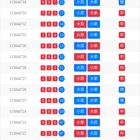
115044734
6
9
7
22
小双
大单
错
115044733
5
9
3
17
小双
大单
中
115044732
5
6
3
14
大双
小单
中
115044731
2
8
4
14
大双
小单
中
115044730
6
3
4
13
大双
小单
中
115044729
0
6
6
12
小双
大单
中
115044728
6
2
3
11
大双
小单
中
115044727
2
7
3
12
小双
大单
中
115044726
8
9
4
21
大双
小单
错
115044725
9
6
3
18
小双
大单
错
115044724
6
8
5
19
小双
大单
中
115044723
0
1
6
07
小单
大双
中
115044722
3
3
1
07
小单
大双
中