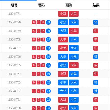
期号
号码
预测
结果
115044771
---
小双
大单
---
115044770
6
3
0
09
小双
大单
错
115044769
5
2
2
09
大双
小单
中
115044768
6
5
4
15
大单
小双
中
115044767
2
1
0
03
小单
大双
中
115044766
8
2
6
16
大单
小双
错
115044765
8
9
8
25
小双
大单
中
115044764
7
3
0
10
小双
大单
中
115044763
0
0
2
02
小单
大双
错
115044762
7
7
9
23
大双
小单
错
115044761
8
5
9
22
大双
小单
中
115044760
5
0
1
06
小双
大单
中