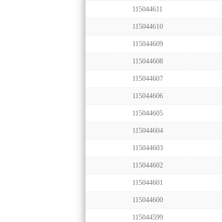
115044611
115044610
115044609
115044608
115044607
115044606
115044605
115044604
115044603
115044602
115044601
115044600
115044599