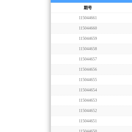
期号
115044661
115044660
115044659
115044658
115044657
115044656
115044655
115044654
115044653
115044652
115044651
115044650