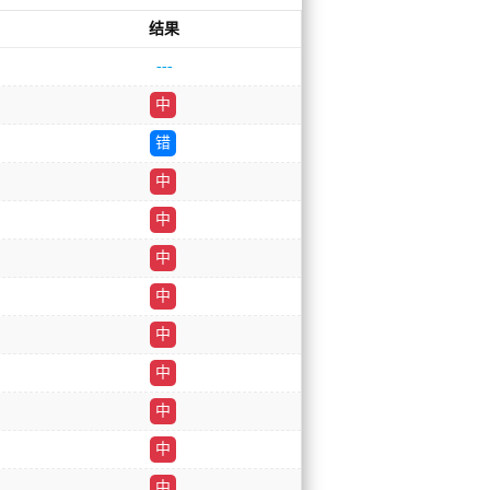
结果
---
中
错
中
中
中
中
中
中
中
中
中