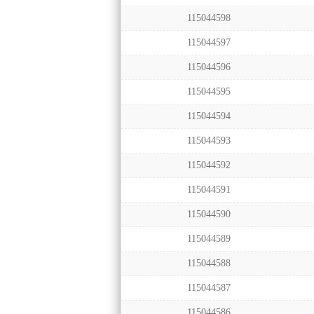
115044598
115044597
115044596
115044595
115044594
115044593
115044592
115044591
115044590
115044589
115044588
115044587
115044586