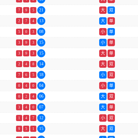
21
大
双
7
9
5
13
大
单
2
7
4
08
小
单
5
0
3
15
小
单
3
9
3
15
大
单
3
9
3
14
大
双
2
4
8
18
小
双
7
6
5
04
小
单
0
4
0
06
大
双
0
2
4
07
大
单
3
4
0
12
小
双
1
4
7
15
大
双
9
5
1