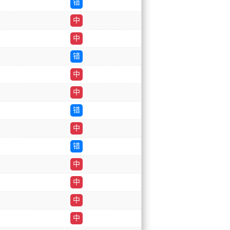
错
中
中
错
中
中
错
中
错
中
中
中
中