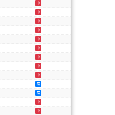
中
中
中
中
中
中
中
中
中
错
错
中
中