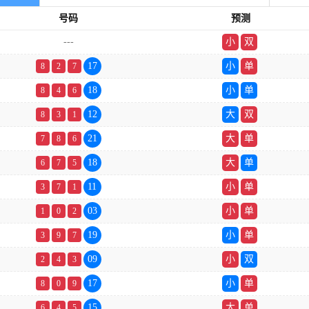
号码
预测
---
小
双
17
小
单
8
2
7
18
小
单
8
4
6
12
大
双
8
3
1
21
大
单
7
8
6
18
大
单
6
7
5
11
小
单
3
7
1
03
小
单
1
0
2
19
小
单
3
9
7
09
小
双
2
4
3
17
小
单
8
0
9
15
大
单
6
4
5