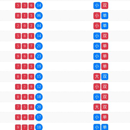
14
小
双
5
3
6
06
小
单
0
1
5
04
小
单
2
0
2
14
小
双
5
8
1
21
小
单
5
9
7
23
小
单
9
6
8
19
小
单
7
7
5
15
大
双
8
7
0
12
小
双
1
2
9
18
小
双
8
4
6
20
大
双
7
5
8
17
小
单
6
4
7
18
小
单
9
7
2