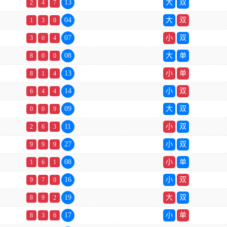
13
大
双
2
4
7
04
大
双
1
3
0
07
小
双
3
0
4
08
大
单
8
0
0
13
小
单
8
1
4
14
小
双
6
4
4
09
大
双
0
0
9
11
小
双
2
6
3
27
小
双
9
9
9
08
小
单
1
6
1
16
小
双
9
7
0
19
大
双
8
9
2
17
小
单
8
3
6