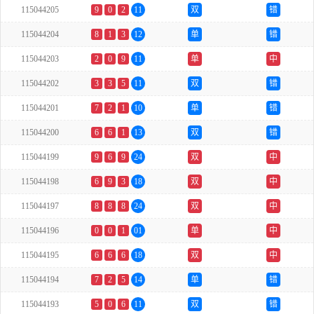
115044205
9
0
2
11
双
错
115044204
8
1
3
12
单
错
115044203
2
0
9
11
单
中
115044202
3
3
5
11
双
错
115044201
7
2
1
10
单
错
115044200
6
6
1
13
双
错
115044199
9
6
9
24
双
中
115044198
6
9
3
18
双
中
115044197
8
8
8
24
双
中
115044196
0
0
1
01
单
中
115044195
6
6
6
18
双
中
115044194
7
2
5
14
单
错
115044193
5
0
6
11
双
错