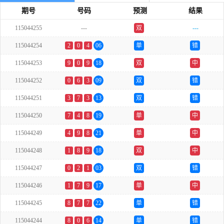
期号
号码
预测
结果
115044255
---
双
---
115044254
2
0
4
06
单
错
115044253
9
0
9
18
双
中
115044252
0
6
3
09
双
错
115044251
3
7
3
13
双
错
115044250
7
4
8
19
单
中
115044249
4
9
8
21
单
中
115044248
1
8
9
18
双
中
115044247
0
2
1
03
双
错
115044246
1
7
9
17
单
中
115044245
8
7
7
22
单
错
115044244
8
0
6
14
单
错