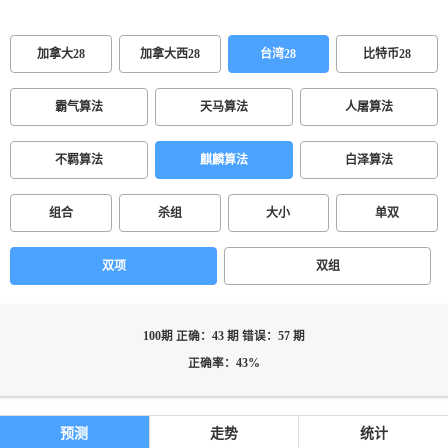
加拿大28
加拿大西28
台湾28
比特币28
霸气算法
天马算法
人屠算法
不羁算法
麒麟算法
白泽算法
组合
杀组
大小
单双
双项
双组
100期 正确：43 期 错误：57 期
正确率：43%
预测
走势
统计