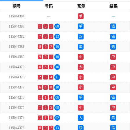
期号
号码
预测
结果
115044384
---
单
---
115044383
1
6
1
08
单
错
115044382
7
5
1
13
双
错
115044381
8
0
2
10
单
错
115044380
9
0
1
10
小
中
115044379
6
5
5
16
大
中
115044378
2
5
4
11
小
中
115044377
6
4
0
10
小
中
115044376
1
1
4
06
单
错
115044375
1
2
5
08
小
中
115044374
1
1
0
02
大
错
115044373
6
0
7
13
双
错