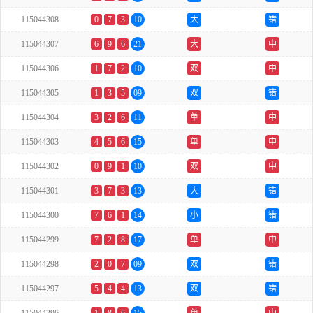
115044308
0
7
3
10
大
错
115044307
6
9
6
21
大
中
115044306
1
7
2
10
双
中
115044305
1
3
5
09
双
错
115044304
3
2
6
11
单
中
115044303
4
5
6
15
单
中
115044302
0
9
1
10
双
中
115044301
3
7
3
13
大
错
115044300
7
6
1
14
小
错
115044299
7
2
8
17
单
中
115044298
2
0
7
09
双
错
115044297
5
4
4
13
双
错