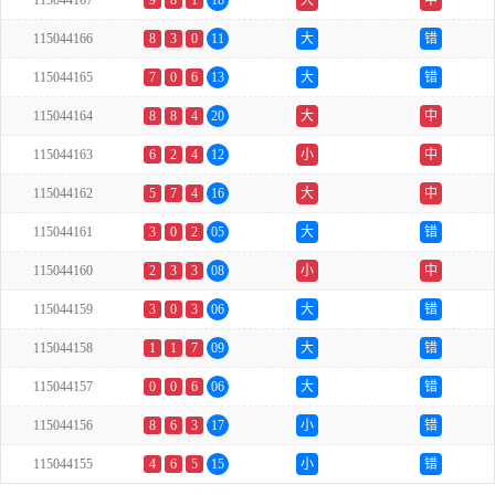
115044167
9
8
1
18
大
中
115044166
8
3
0
11
大
错
115044165
7
0
6
13
大
错
115044164
8
8
4
20
大
中
115044163
6
2
4
12
小
中
115044162
5
7
4
16
大
中
115044161
3
0
2
05
大
错
115044160
2
3
3
08
小
中
115044159
3
0
3
06
大
错
115044158
1
1
7
09
大
错
115044157
0
0
6
06
大
错
115044156
8
6
3
17
小
错
115044155
4
6
5
15
小
错