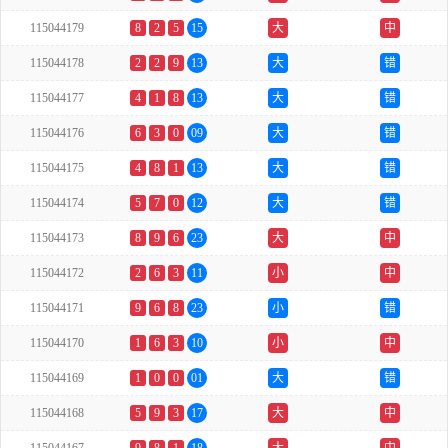
115044179
8
2
5
15
大
中
115044178
2
2
9
13
大
错
115044177
4
1
8
13
大
错
115044176
6
3
0
09
大
错
115044175
4
8
1
13
大
错
115044174
5
7
0
12
大
错
115044173
8
9
6
23
大
中
115044172
2
6
3
11
小
中
115044171
9
6
8
23
小
错
115044170
1
6
3
10
小
中
115044169
1
0
0
01
大
错
115044168
5
9
3
17
大
中