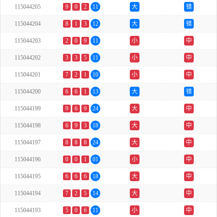
115044205
9
0
2
11
大
错
115044204
8
1
3
12
大
错
115044203
2
0
9
11
小
中
115044202
3
3
5
11
小
中
115044201
7
2
1
10
小
中
115044200
6
6
1
13
大
错
115044199
9
6
9
24
大
中
115044198
6
9
3
18
大
中
115044197
8
8
8
24
大
中
115044196
0
0
1
01
小
中
115044195
6
6
6
18
大
中
115044194
7
2
5
14
大
中
115044193
5
0
6
11
小
中