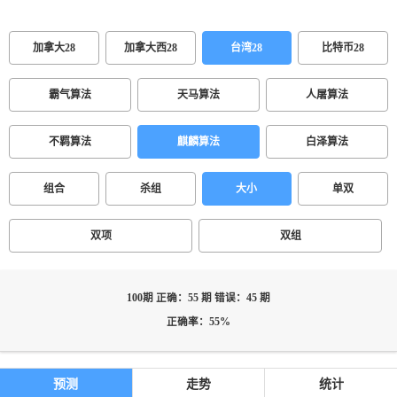
加拿大28
加拿大西28
台湾28
比特币28
霸气算法
天马算法
人屠算法
不羁算法
麒麟算法
白泽算法
组合
杀组
大小
单双
双项
双组
100期 正确：55 期 错误：45 期
正确率：55%
预测
走势
统计