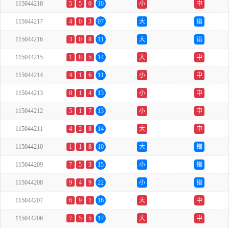
115044218
5
5
0
10
小
中
115044217
4
0
3
07
大
错
115044216
3
0
8
11
大
错
115044215
1
8
5
14
大
中
115044214
4
1
6
11
小
中
115044213
8
1
4
13
小
中
115044212
5
1
7
13
小
中
115044211
4
2
8
14
大
中
115044210
1
1
8
10
大
错
115044209
7
5
3
15
小
错
115044208
9
4
9
22
小
错
115044207
6
9
1
16
大
中
115044206
7
5
5
17
大
中