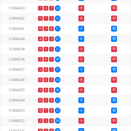
115044243
7
4
7
18
大
中
115044242
5
7
3
15
大
中
115044241
6
3
8
17
小
错
115044240
4
0
3
07
大
错
115044239
6
1
5
12
小
中
115044238
2
0
7
09
小
中
115044237
5
9
3
17
小
错
115044236
0
8
6
14
大
中
115044235
1
0
8
09
小
中
115044234
0
3
9
12
大
错
115044233
9
7
9
25
小
错
115044232
2
3
4
09
小
中