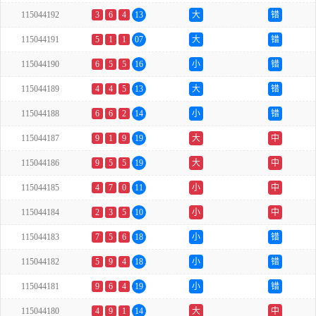
115044192
3
6
4
13
大
错
115044191
5
1
1
07
大
错
115044190
6
5
5
16
小
错
115044189
4
4
5
13
大
错
115044188
6
6
2
14
小
错
115044187
9
1
9
19
大
中
115044186
9
5
5
19
大
中
115044185
4
7
0
11
小
中
115044184
2
3
5
10
小
中
115044183
7
5
6
18
小
错
115044182
5
9
4
18
小
错
115044181
9
6
4
19
小
错
115044180
4
9
1
14
大
中