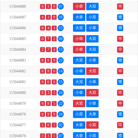
115044088
6
1
0
07
小单
大双
中
115044087
4
3
9
16
大单
小双
错
115044086
8
4
3
15
大双
小单
错
115044085
0
7
2
09
小单
大双
中
115044084
2
7
4
13
小单
大双
中
115044083
8
6
9
23
大双
小单
错
115044082
0
8
6
14
小单
大双
中
115044081
9
0
6
15
大双
小单
错
115044080
8
3
5
16
小单
大双
中
115044079
9
8
5
22
大双
小单
中
115044078
6
9
9
24
小双
大单
错
115044077
1
0
1
02
大单
小双
中
115044076
5
1
1
07
大单
小双
错