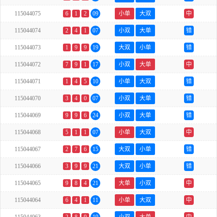
115044075
6
1
2
09
小单
大双
中
115044074
2
4
1
07
小双
大单
错
115044073
1
9
9
19
大双
小单
错
115044072
7
9
1
17
小双
大单
中
115044071
1
4
5
10
小单
大双
错
115044070
3
4
0
07
小双
大单
错
115044069
9
9
6
24
小双
大单
错
115044068
5
1
1
07
小单
大双
中
115044067
2
7
6
15
大双
小单
错
115044066
3
9
9
21
大双
小单
错
115044065
9
8
4
21
大单
小双
中
115044064
6
4
1
11
小单
大双
中