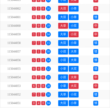
115044063
2
8
9
19
小双
大单
中
115044062
5
3
8
16
大双
小单
中
115044061
8
5
2
15
大双
小单
错
115044060
7
9
3
19
大单
小双
中
115044059
1
2
1
04
大单
小双
中
115044058
7
7
1
15
大双
小单
错
115044057
1
1
7
09
小双
大单
错
115044056
5
1
8
14
小双
大单
错
115044055
6
4
2
12
小单
大双
错
115044054
8
7
6
21
小双
大单
中
115044053
6
6
8
20
小单
大双
中
115044052
7
2
7
16
大单
小双
错
115044051
0
4
0
04
大双
小单
错