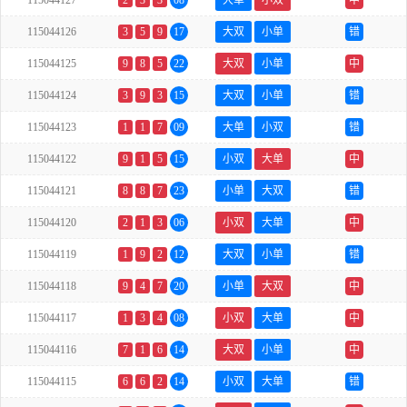
115044127
2
3
3
08
大单
小双
中
115044126
3
5
9
17
大双
小单
错
115044125
9
8
5
22
大双
小单
中
115044124
3
9
3
15
大双
小单
错
115044123
1
1
7
09
大单
小双
错
115044122
9
1
5
15
小双
大单
中
115044121
8
8
7
23
小单
大双
错
115044120
2
1
3
06
小双
大单
中
115044119
1
9
2
12
大双
小单
错
115044118
9
4
7
20
小单
大双
中
115044117
1
3
4
08
小双
大单
中
115044116
7
1
6
14
大双
小单
中
115044115
6
6
2
14
小双
大单
错