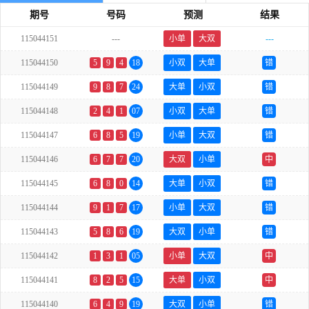
期号
号码
预测
结果
115044151
---
小单
大双
---
115044150
5
9
4
18
小双
大单
错
115044149
9
8
7
24
大单
小双
错
115044148
2
4
1
07
小双
大单
错
115044147
6
8
5
19
小单
大双
错
115044146
6
7
7
20
大双
小单
中
115044145
6
8
0
14
大单
小双
错
115044144
9
1
7
17
小单
大双
错
115044143
5
8
6
19
大双
小单
错
115044142
1
3
1
05
小单
大双
中
115044141
8
2
5
15
大单
小双
中
115044140
6
4
9
19
大双
小单
错