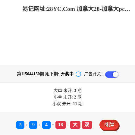
易记网址:28YC.Com 加拿大28-加拿大pc预测结果走势|加拿大28开奖结果预测官网|pc走势最新预测_专注研究!
第
115044150
期 距下期:
开奖中
广告开关：
大单
未开:
3
期
小单
未开:
2
期
小双
未开:
11
期
5
9
4
18
大
双
咪牌
+
+
=
-