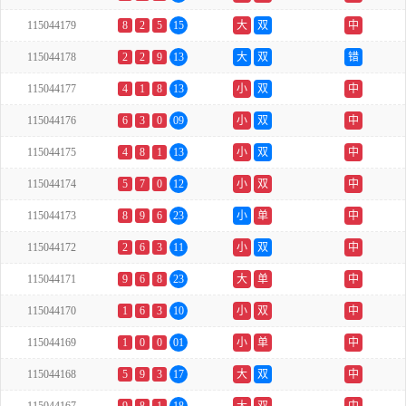
115044179
8
2
5
15
大
双
中
115044178
2
2
9
13
大
双
错
115044177
4
1
8
13
小
双
中
115044176
6
3
0
09
小
双
中
115044175
4
8
1
13
小
双
中
115044174
5
7
0
12
小
双
中
115044173
8
9
6
23
小
单
中
115044172
2
6
3
11
小
双
中
115044171
9
6
8
23
大
单
中
115044170
1
6
3
10
小
双
中
115044169
1
0
0
01
小
单
中
115044168
5
9
3
17
大
双
中