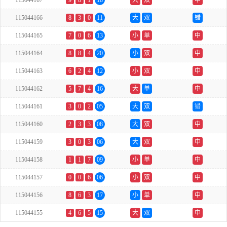
115044167
9
8
1
18
大
双
中
115044166
8
3
0
11
大
双
错
115044165
7
0
6
13
小
单
中
115044164
8
8
4
20
小
双
中
115044163
6
2
4
12
小
双
中
115044162
5
7
4
16
大
单
中
115044161
3
0
2
05
大
双
错
115044160
2
3
3
08
大
双
中
115044159
3
0
3
06
大
双
中
115044158
1
1
7
09
小
单
中
115044157
0
0
6
06
小
双
中
115044156
8
6
3
17
小
单
中
115044155
4
6
5
15
大
双
中