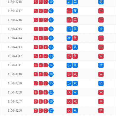
115044218
5
5
0
10
大
单
错
115044217
4
0
3
07
小
双
中
115044216
3
0
8
11
小
单
中
115044215
1
8
5
14
小
单
错
115044214
4
1
6
11
大
单
中
115044213
8
1
4
13
小
双
中
115044212
5
1
7
13
小
单
中
115044211
4
2
8
14
小
单
错
115044210
1
1
8
10
小
双
中
115044209
7
5
3
15
小
双
错
115044208
9
4
9
22
大
单
中
115044207
6
9
1
16
大
双
中
115044206
7
5
5
17
大
双
中