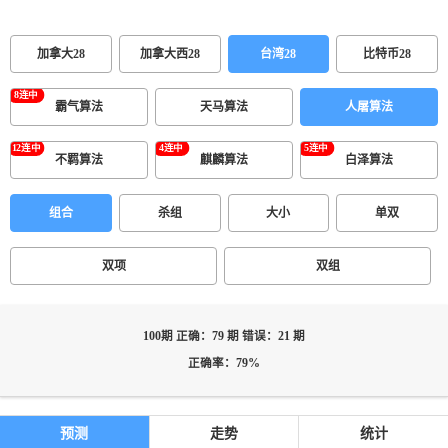
加拿大28
加拿大西28
台湾28
比特币28
霸气算法
天马算法
人屠算法
不羁算法
麒麟算法
白泽算法
组合
杀组
大小
单双
双项
双组
100期 正确：79 期 错误：21 期
正确率：79%
预测
走势
统计