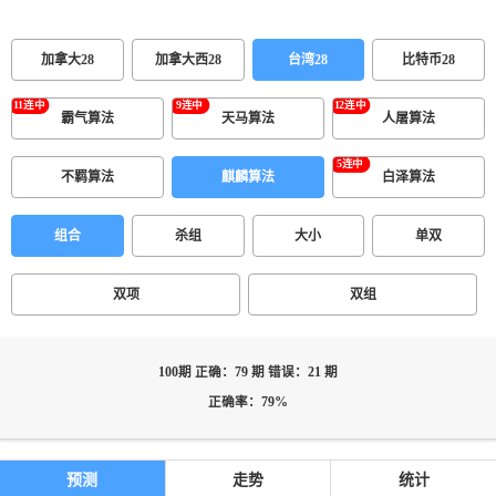
加拿大28
加拿大西28
台湾28
比特币28
霸气算法
天马算法
人屠算法
不羁算法
麒麟算法
白泽算法
组合
杀组
大小
单双
双项
双组
100期 正确：79 期 错误：21 期
正确率：79%
预测
走势
统计