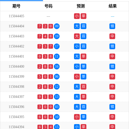
期号
号码
预测
结果
115044405
---
小
单
---
115044404
7
2
0
09
大
双
错
115044403
7
4
8
19
大
双
中
115044402
7
3
7
17
小
双
错
115044401
0
3
8
11
大
单
中
115044400
2
8
6
16
小
单
错
115044399
5
0
1
06
小
单
中
115044398
2
8
2
12
大
双
中
115044397
9
1
3
13
大
单
中
115044396
3
0
0
03
大
双
错
115044395
6
0
4
10
小
单
中
115044394
6
5
4
15
小
单
中