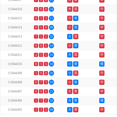
115044317
7
6
8
21
大
单
中
115044316
8
8
8
24
大
双
中
115044315
4
5
3
12
小
单
中
115044314
0
1
8
09
小
双
中
115044313
7
1
2
10
大
双
中
115044312
9
0
1
10
小
单
中
115044311
4
5
1
10
大
双
中
115044310
8
5
5
18
小
单
错
115044309
2
9
9
20
小
双
中
115044308
0
7
3
10
小
单
中
115044307
6
9
6
21
大
单
中
115044306
1
7
2
10
大
单
错
115044305
1
3
5
09
大
单
中