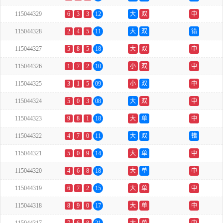
115044329
6
3
3
12
大
双
中
115044328
2
4
5
11
大
双
错
115044327
5
8
5
18
大
双
中
115044326
1
7
2
10
小
双
中
115044325
3
1
5
09
小
双
中
115044324
5
0
3
08
大
双
中
115044323
9
8
1
18
大
单
中
115044322
4
7
0
11
大
双
错
115044321
5
0
9
14
大
单
中
115044320
4
6
8
18
大
单
中
115044319
6
7
2
15
大
单
中
115044318
8
9
0
17
大
单
中