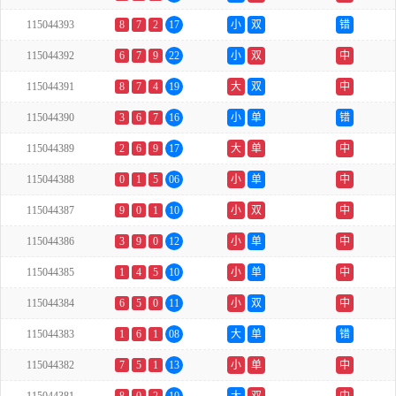
115044393
8
7
2
17
小
双
错
115044392
6
7
9
22
小
双
中
115044391
8
7
4
19
大
双
中
115044390
3
6
7
16
小
单
错
115044389
2
6
9
17
大
单
中
115044388
0
1
5
06
小
单
中
115044387
9
0
1
10
小
双
中
115044386
3
9
0
12
小
单
中
115044385
1
4
5
10
小
单
中
115044384
6
5
0
11
小
双
中
115044383
1
6
1
08
大
单
错
115044382
7
5
1
13
小
单
中