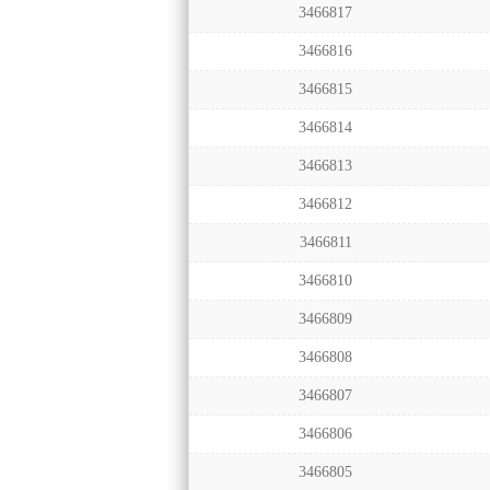
3466817
3466816
3466815
3466814
3466813
3466812
3466811
3466810
3466809
3466808
3466807
3466806
3466805