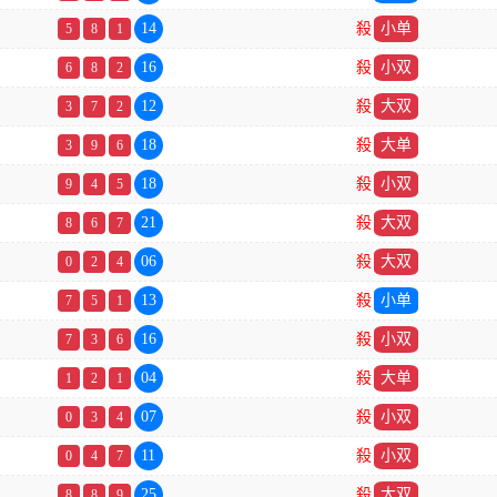
14
殺
小单
5
8
1
16
殺
小双
6
8
2
12
殺
大双
3
7
2
18
殺
大单
3
9
6
18
殺
小双
9
4
5
21
殺
大双
8
6
7
06
殺
大双
0
2
4
13
殺
小单
7
5
1
16
殺
小双
7
3
6
04
殺
大单
1
2
1
07
殺
小双
0
3
4
11
殺
小双
0
4
7
25
殺
大双
8
8
9