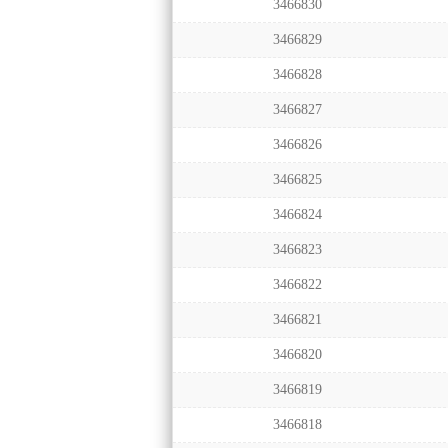
3466830
3466829
3466828
3466827
3466826
3466825
3466824
3466823
3466822
3466821
3466820
3466819
3466818