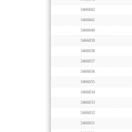
3466842
3466841
3466840
3466839
3466838
3466837
3466836
3466835
3466834
3466833
3466832
3466831