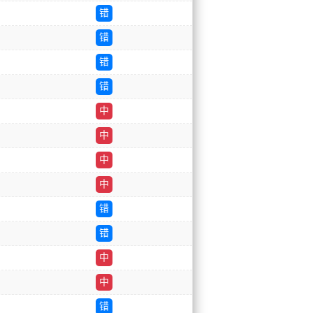
错
错
错
错
中
中
中
中
错
错
中
中
错