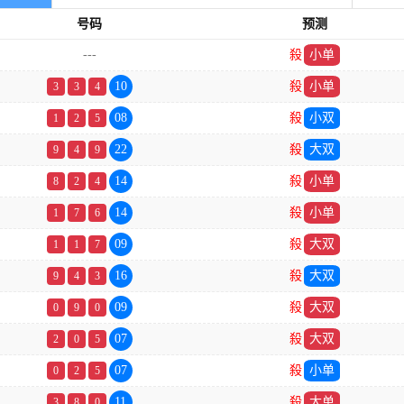
号码
预测
---
殺
小单
10
殺
小单
3
3
4
08
殺
小双
1
2
5
22
殺
大双
9
4
9
14
殺
小单
8
2
4
14
殺
小单
1
7
6
09
殺
大双
1
1
7
16
殺
大双
9
4
3
09
殺
大双
0
9
0
07
殺
大双
2
0
5
07
殺
小单
0
2
5
11
殺
大单
3
8
0