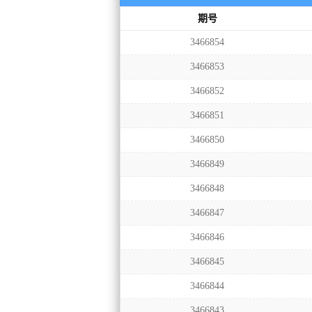
期号
3466854
3466853
3466852
3466851
3466850
3466849
3466848
3466847
3466846
3466845
3466844
3466843