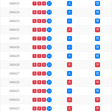
3466435
7
0
4
11
大
错
3466434
8
0
5
13
大
错
3466433
6
8
6
20
小
错
3466432
5
9
1
15
大
中
3466431
2
7
1
10
大
错
3466430
3
3
9
15
小
错
3466429
5
3
3
11
大
错
3466428
8
6
9
23
大
中
3466427
4
5
1
10
大
错
3466426
3
9
3
15
大
中
3466425
5
8
2
15
小
错
3466424
5
6
6
17
大
中
3466423
6
8
0
14
大
中