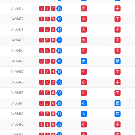
3466473
3
8
7
18
大
中
3466472
1
8
9
18
大
中
3466471
4
5
5
14
大
中
3466470
6
6
8
20
大
中
3466469
2
6
4
12
小
中
3466468
7
0
3
10
大
错
3466467
1
8
4
13
小
中
3466466
0
7
2
09
小
中
3466465
2
0
6
08
小
中
3466464
8
5
6
19
小
错
3466463
3
0
8
11
大
错
3466462
1
1
6
08
小
中