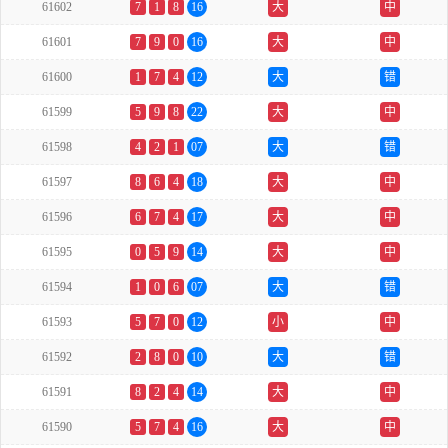
61602
7
1
8
16
大
中
61601
7
9
0
16
大
中
61600
1
7
4
12
大
错
61599
5
9
8
22
大
中
61598
4
2
1
07
大
错
61597
8
6
4
18
大
中
61596
6
7
4
17
大
中
61595
0
5
9
14
大
中
61594
1
0
6
07
大
错
61593
5
7
0
12
小
中
61592
2
8
0
10
大
错
61591
8
2
4
14
大
中
61590
5
7
4
16
大
中