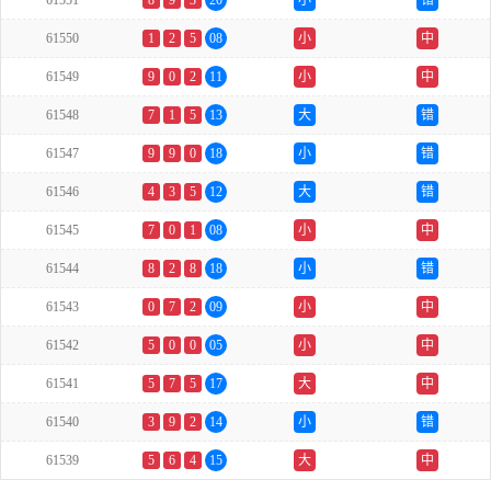
61551
8
9
3
20
小
错
61550
1
2
5
08
小
中
61549
9
0
2
11
小
中
61548
7
1
5
13
大
错
61547
9
9
0
18
小
错
61546
4
3
5
12
大
错
61545
7
0
1
08
小
中
61544
8
2
8
18
小
错
61543
0
7
2
09
小
中
61542
5
0
0
05
小
中
61541
5
7
5
17
大
中
61540
3
9
2
14
小
错
61539
5
6
4
15
大
中