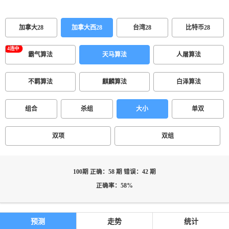
加拿大28
加拿大西28
台湾28
比特币28
霸气算法
天马算法
人屠算法
不羁算法
麒麟算法
白泽算法
组合
杀组
大小
单双
双项
双组
100期 正确：58 期 错误：42 期
正确率：58%
预测
走势
统计