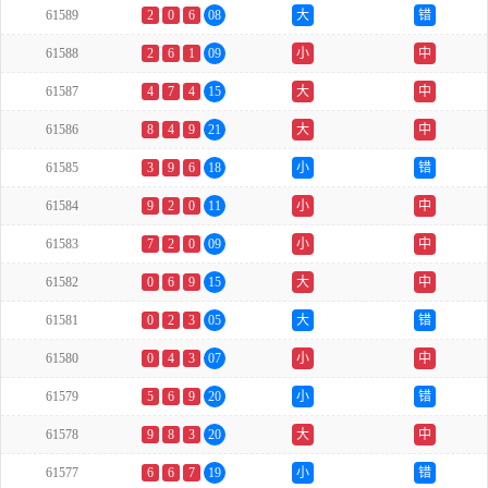
61589
2
0
6
08
大
错
61588
2
6
1
09
小
中
61587
4
7
4
15
大
中
61586
8
4
9
21
大
中
61585
3
9
6
18
小
错
61584
9
2
0
11
小
中
61583
7
2
0
09
小
中
61582
0
6
9
15
大
中
61581
0
2
3
05
大
错
61580
0
4
3
07
小
中
61579
5
6
9
20
小
错
61578
9
8
3
20
大
中
61577
6
6
7
19
小
错