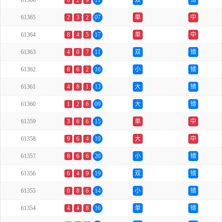
61366
0
2
9
11
双
错
61365
2
3
2
07
单
中
61364
8
4
5
17
单
中
61363
4
0
7
11
双
错
61362
8
6
2
16
小
错
61361
4
8
1
13
大
错
61360
1
2
6
09
大
错
61359
3
6
6
15
单
中
61358
9
6
4
19
大
中
61357
8
6
6
20
小
错
61356
6
4
9
19
双
错
61355
0
8
6
14
小
错
61354
4
4
8
16
单
错