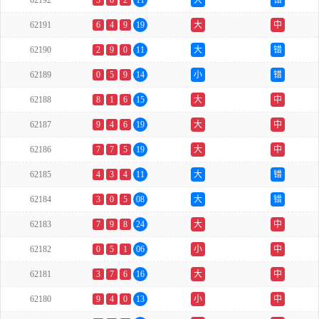
62192
3
6
2
11
大
错
62191
6
4
9
19
大
中
62190
2
9
0
11
大
错
62189
0
5
9
14
小
错
62188
8
1
6
15
大
中
62187
9
4
6
19
大
中
62186
7
7
5
19
大
中
62185
4
3
4
11
大
错
62184
3
0
5
08
大
错
62183
7
9
8
24
大
中
62182
0
5
1
06
小
中
62181
3
7
6
16
大
中
62180
9
4
0
13
小
中