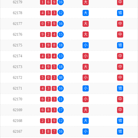
62179
1
6
9
16
大
中
62178
4
5
3
12
大
错
62177
0
7
9
16
大
中
62176
9
2
4
15
大
中
62175
1
9
8
18
小
错
62174
4
5
4
13
小
中
62173
4
9
5
18
大
中
62172
5
0
3
08
小
中
62171
4
3
9
16
小
错
62170
6
2
3
11
小
中
62169
6
8
3
17
大
中
62168
2
1
9
12
大
错
62167
1
8
7
16
小
错