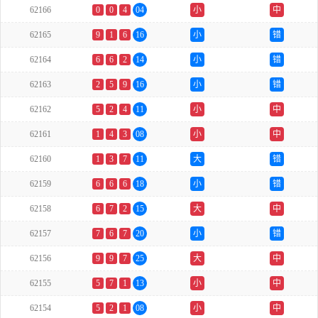
62166
0
0
4
04
小
中
62165
9
1
6
16
小
错
62164
6
6
2
14
小
错
62163
2
5
9
16
小
错
62162
5
2
4
11
小
中
62161
1
4
3
08
小
中
62160
1
3
7
11
大
错
62159
6
6
6
18
小
错
62158
6
7
2
15
大
中
62157
7
6
7
20
小
错
62156
9
9
7
25
大
中
62155
5
7
1
13
小
中
62154
5
2
1
08
小
中