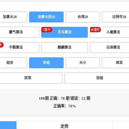
加拿大28
加拿大西28
台湾28
比特币28
霸气算法
天马算法
人屠算法
不羁算法
麒麟算法
白泽算法
组合
杀组
大小
单双
双项
双组
100期 正确：78 期 错误：22 期
正确率：78%
走势