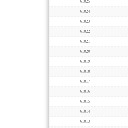
61825
61824
61823
61822
61821
61820
61819
61818
61817
61816
61815
61814
61813