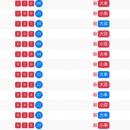
08
殺
大单
1
7
0
25
殺
小单
7
9
9
18
殺
大双
7
4
7
15
殺
大双
8
0
7
09
殺
小双
0
2
7
04
殺
大单
3
1
0
17
殺
小单
9
2
6
15
殺
大单
9
6
0
12
殺
大双
1
9
2
07
殺
小单
0
3
4
22
殺
小双
8
8
6
15
殺
大单
8
2
5
20
殺
小单
6
5
9