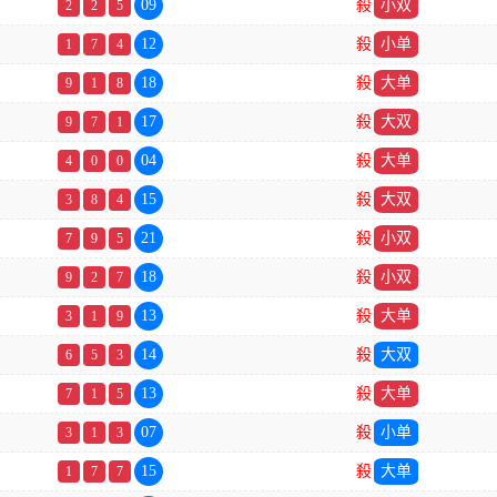
09
殺
小双
2
2
5
12
殺
小单
1
7
4
18
殺
大单
9
1
8
17
殺
大双
9
7
1
04
殺
大单
4
0
0
15
殺
大双
3
8
4
21
殺
小双
7
9
5
18
殺
小双
9
2
7
13
殺
大单
3
1
9
14
殺
大双
6
5
3
13
殺
大单
7
1
5
07
殺
小单
3
1
3
15
殺
大单
1
7
7