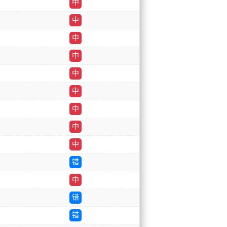
中
中
中
中
中
中
中
中
中
错
中
错
错