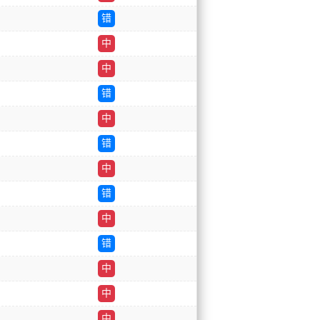
错
中
中
错
中
错
中
错
中
错
中
中
中