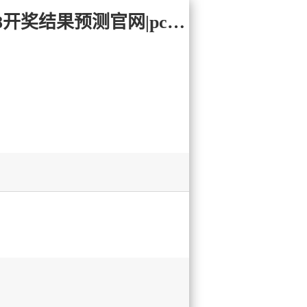
易记网址:28YC.Com 加拿大28-加拿大pc预测结果走势|加拿大28开奖结果预测官网|pc走势最新预测_专注研究!