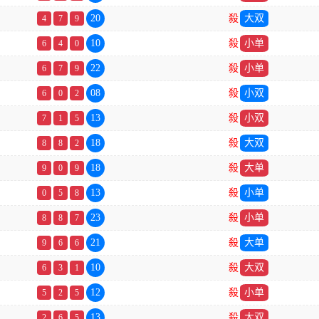
20
殺
大双
4
7
9
10
殺
小单
6
4
0
22
殺
小单
6
7
9
08
殺
小双
6
0
2
13
殺
小双
7
1
5
18
殺
大双
8
8
2
18
殺
大单
9
0
9
13
殺
小单
0
5
8
23
殺
小单
8
8
7
21
殺
大单
9
6
6
10
殺
大双
6
3
1
12
殺
小单
5
2
5
13
殺
大双
2
6
5