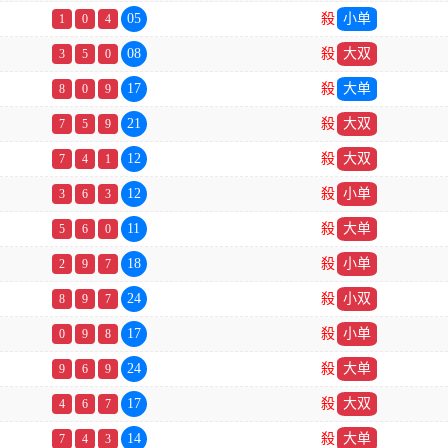
05
殺
小单
1
0
4
08
殺
大双
3
5
0
17
殺
大单
8
0
9
21
殺
大双
7
5
9
12
殺
大双
7
4
1
12
殺
小单
3
6
3
11
殺
大单
5
6
0
18
殺
小单
2
9
7
24
殺
小双
8
9
7
17
殺
小单
0
9
8
24
殺
大单
9
6
9
17
殺
大双
4
6
7
14
殺
大单
7
4
3