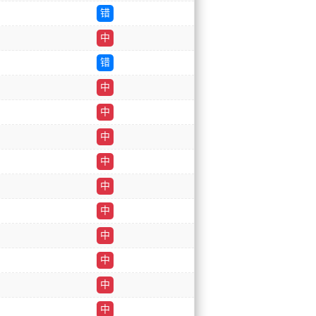
错
中
错
中
中
中
中
中
中
中
中
中
中