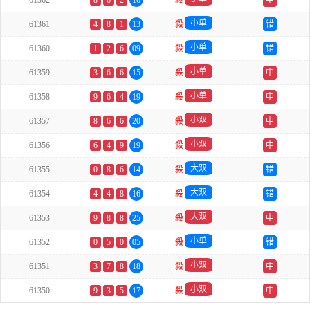
61362
8
6
2
16
殺
中
小单
61361
4
8
1
13
殺
错
小单
61360
1
2
6
09
殺
错
小单
61359
3
6
6
15
殺
中
小单
61358
9
6
4
19
殺
中
小双
61357
8
6
6
20
殺
中
小双
61356
6
4
9
19
殺
中
大双
61355
0
8
6
14
殺
错
大双
61354
4
4
8
16
殺
错
大双
61353
9
8
8
25
殺
中
小单
61352
0
5
0
05
殺
错
小双
61351
3
7
8
18
殺
中
小双
61350
9
3
5
17
殺
中