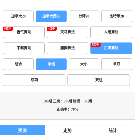
加拿大28
加拿大西28
台湾28
比特币28
霸气算法
天马算法
人屠算法
不羁算法
麒麟算法
白泽算法
组合
杀组
大小
单双
双项
双组
100期 正确：70 期 错误：30 期
正确率：70%
预测
走势
统计