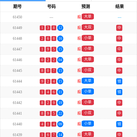
期号
号码
预测
结果
大单
61450
---
殺
---
大双
61449
1
3
8
12
殺
中
小单
61448
2
6
8
16
殺
中
小单
61447
1
9
5
15
殺
中
大单
61446
0
2
2
04
殺
中
小双
61445
8
0
7
15
殺
中
大单
61444
9
2
4
15
殺
错
小单
61443
1
4
6
11
殺
错
小单
61442
8
2
9
19
殺
中
小双
61441
8
9
5
22
殺
中
小单
61440
4
1
4
09
殺
错
大单
61439
1
6
7
14
殺
中