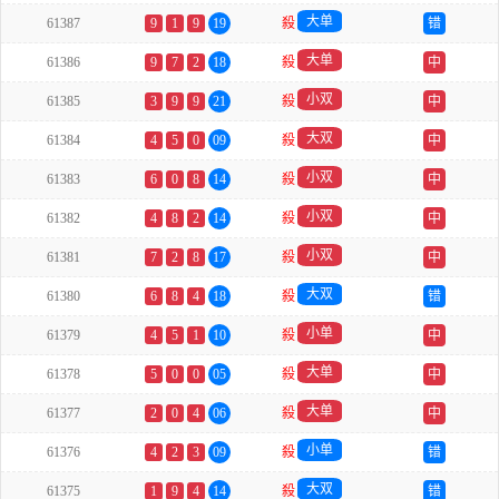
大单
61387
9
1
9
19
殺
错
大单
61386
9
7
2
18
殺
中
小双
61385
3
9
9
21
殺
中
大双
61384
4
5
0
09
殺
中
小双
61383
6
0
8
14
殺
中
小双
61382
4
8
2
14
殺
中
小双
61381
7
2
8
17
殺
中
大双
61380
6
8
4
18
殺
错
小单
61379
4
5
1
10
殺
中
大单
61378
5
0
0
05
殺
中
大单
61377
2
0
4
06
殺
中
小单
61376
4
2
3
09
殺
错
大双
61375
1
9
4
14
殺
错