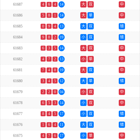
61687
4
6
4
14
大
双
中
61686
5
8
1
14
大
单
中
61685
0
9
4
13
大
双
错
61684
9
8
2
19
小
双
错
61683
6
3
5
14
大
双
中
61682
4
7
2
13
小
单
中
61681
7
4
8
19
大
双
中
61680
3
4
5
12
大
单
错
61679
2
2
0
04
小
双
中
61678
6
5
3
14
小
双
中
61677
8
4
5
17
小
双
错
61676
1
6
4
11
大
双
错
61675
4
7
6
17
小
单
中