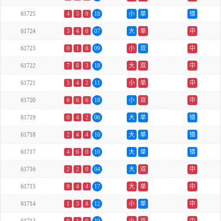
61725
4
5
9
18
小
单
错
61724
3
4
0
07
大
单
中
61723
0
1
8
09
小
双
中
61722
7
8
3
18
大
双
中
61721
5
4
2
11
小
单
中
61720
6
6
6
18
小
双
中
61719
0
4
2
06
大
单
错
61718
2
4
4
10
大
单
错
61717
4
6
0
10
大
单
错
61716
2
2
0
04
大
双
中
61715
9
4
4
17
大
单
中
61714
1
3
8
12
小
单
中