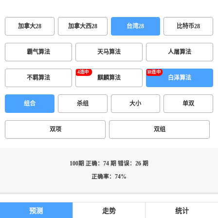
加拿大28
加拿大西28
台湾28
比特币28
霸气算法
天马算法
人屠算法
不羁算法
麒麟算法
白泽算法
组合
杀组
大小
单双
双项
双组
100期 正确：74 期 错误：26 期
正确率：74%
预测
走势
统计