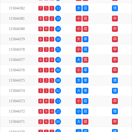
115044382
7
5
1
13
大
双
错
115044381
8
0
2
10
小
双
中
115044380
9
0
1
10
小
双
中
115044379
6
5
5
16
大
单
中
115044378
2
5
4
11
小
双
中
115044377
6
4
0
10
大
双
中
115044376
1
1
4
06
小
单
中
115044375
1
2
5
08
大
单
错
115044374
1
1
0
02
大
单
错
115044373
6
0
7
13
小
双
中
115044372
8
9
4
21
小
双
错
115044371
0
6
0
06
大
双
中