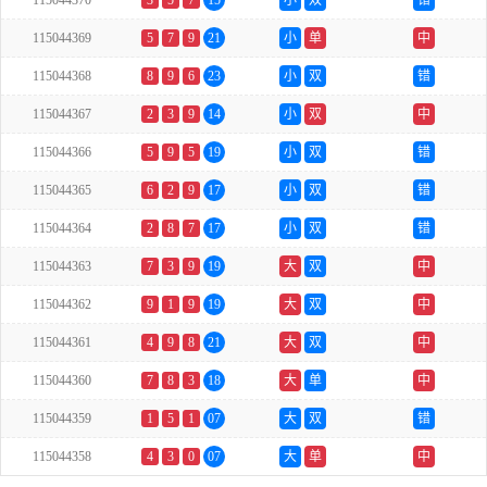
115044370
3
5
7
15
小
双
错
115044369
5
7
9
21
小
单
中
115044368
8
9
6
23
小
双
错
115044367
2
3
9
14
小
双
中
115044366
5
9
5
19
小
双
错
115044365
6
2
9
17
小
双
错
115044364
2
8
7
17
小
双
错
115044363
7
3
9
19
大
双
中
115044362
9
1
9
19
大
双
中
115044361
4
9
8
21
大
双
中
115044360
7
8
3
18
大
单
中
115044359
1
5
1
07
大
双
错
115044358
4
3
0
07
大
单
中