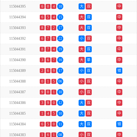
115044395
6
0
4
10
大
双
中
115044394
6
5
4
15
大
双
中
115044393
8
7
2
17
大
双
中
115044392
6
7
9
22
小
双
中
115044391
8
7
4
19
大
双
中
115044390
3
6
7
16
大
单
中
115044389
2
6
9
17
小
双
错
115044388
0
1
5
06
小
双
中
115044387
9
0
1
10
小
双
中
115044386
3
9
0
12
大
双
中
115044385
1
4
5
10
大
双
中
115044384
6
5
0
11
大
双
错
115044383
1
6
1
08
小
双
中