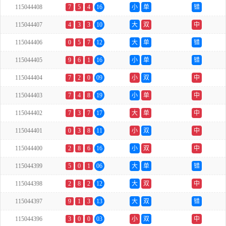
115044408
7
5
4
16
小
单
错
115044407
4
3
3
10
大
双
中
115044406
0
5
7
12
大
单
错
115044405
9
6
1
16
小
单
错
115044404
7
2
0
09
小
双
中
115044403
7
4
8
19
小
单
中
115044402
7
3
7
17
大
单
中
115044401
0
3
8
11
小
双
中
115044400
2
8
6
16
小
双
中
115044399
5
0
1
06
大
单
错
115044398
2
8
2
12
大
双
中
115044397
9
1
3
13
大
双
错
115044396
3
0
0
03
小
双
中