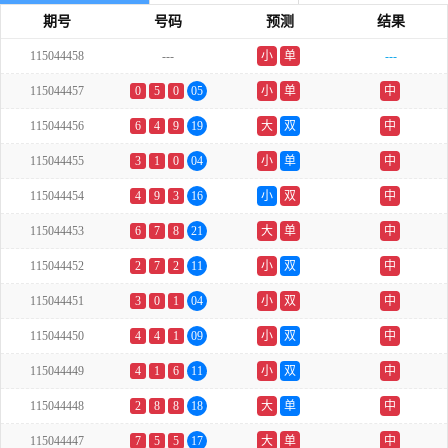
期号
号码
预测
结果
115044458
---
小
单
---
115044457
0
5
0
05
小
单
中
115044456
6
4
9
19
大
双
中
115044455
3
1
0
04
小
单
中
115044454
4
9
3
16
小
双
中
115044453
6
7
8
21
大
单
中
115044452
2
7
2
11
小
双
中
115044451
3
0
1
04
小
双
中
115044450
4
4
1
09
小
双
中
115044449
4
1
6
11
小
双
中
115044448
2
8
8
18
大
单
中
115044447
7
5
5
17
大
单
中