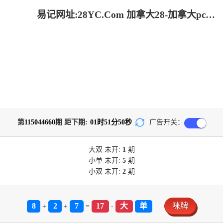
易记网址:28YC.Com 加拿大28-加拿大pc预测结果走势|加拿大28开奖结果预测官网|pc走势最新预测_专注研究!
第
115044660
期 距下期:
01
时
51
分
50
秒
广告开关：
大双
未开:
1
期
小单
未开:
5
期
小双
未开:
2
期
8
2
7
17
大
单
咪牌
+
+
=
-