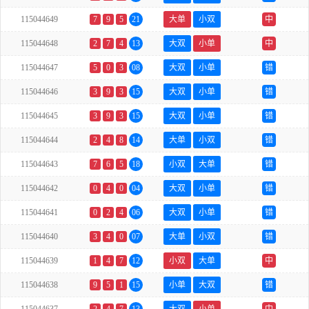
115044649
7
9
5
21
大单
小双
中
115044648
2
7
4
13
大双
小单
中
115044647
5
0
3
08
大双
小单
错
115044646
3
9
3
15
大双
小单
错
115044645
3
9
3
15
大双
小单
错
115044644
2
4
8
14
大单
小双
错
115044643
7
6
5
18
小双
大单
错
115044642
0
4
0
04
大双
小单
错
115044641
0
2
4
06
大双
小单
错
115044640
3
4
0
07
大单
小双
错
115044639
1
4
7
12
小双
大单
中
115044638
9
5
1
15
小单
大双
错