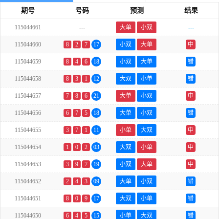
期号
号码
预测
结果
115044661
---
大单
小双
---
115044660
8
2
7
17
小双
大单
中
115044659
8
4
6
18
小双
大单
错
115044658
8
3
1
12
大双
小单
错
115044657
7
8
6
21
大单
小双
中
115044656
6
7
5
18
大单
小双
错
115044655
3
7
1
11
小单
大双
中
115044654
1
0
2
03
大双
小单
中
115044653
3
9
7
19
小双
大单
中
115044652
2
4
3
09
大单
小双
错
115044651
8
0
9
17
大双
小单
错
115044650
6
4
5
15
小单
大双
错