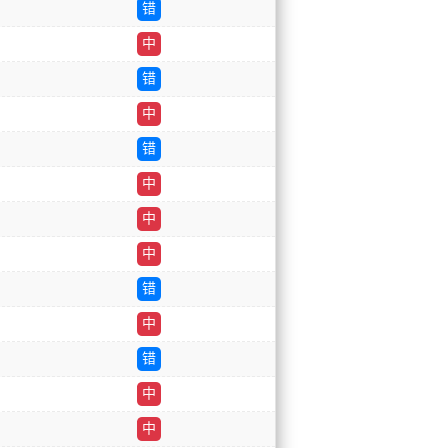
错
中
错
中
错
中
中
中
错
中
错
中
中