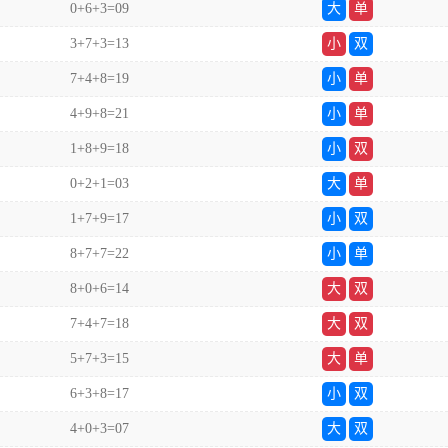
0+6+3=09
大
单
3+7+3=13
小
双
7+4+8=19
小
单
4+9+8=21
小
单
1+8+9=18
小
双
0+2+1=03
大
单
1+7+9=17
小
双
8+7+7=22
小
单
8+0+6=14
大
双
7+4+7=18
大
双
5+7+3=15
大
单
6+3+8=17
小
双
4+0+3=07
大
双