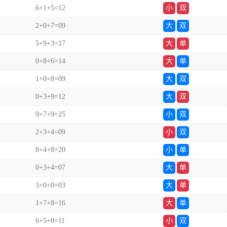
6+1+5=12
小
双
2+0+7=09
大
双
5+9+3=17
大
单
0+8+6=14
大
单
1+0+8=09
大
双
0+3+9=12
大
双
9+7+9=25
小
双
2+3+4=09
小
双
8+4+8=20
小
单
0+3+4=07
大
单
3+0+0=03
大
单
1+7+8=16
大
单
6+5+0=11
小
双