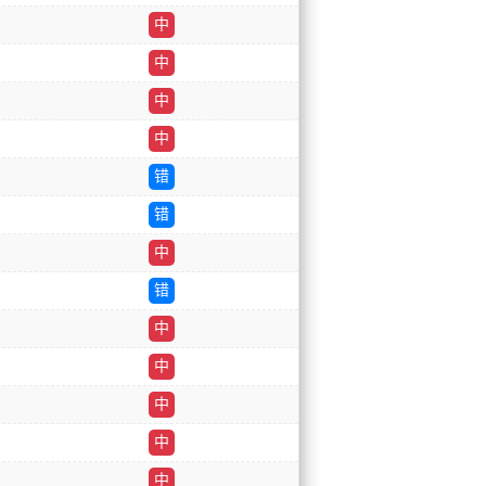
中
中
中
中
错
错
中
错
中
中
中
中
中