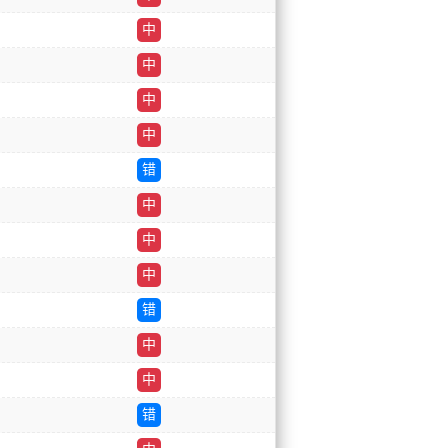
中
中
中
中
错
中
中
中
错
中
中
错