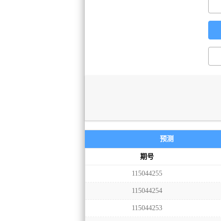
预测
期号
115044255
115044254
115044253