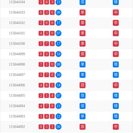
115044104
2
8
3
13
双
错
115044103
0
3
6
09
单
中
115044102
2
9
6
17
单
中
115044101
4
3
0
07
单
中
115044100
1
7
9
17
单
中
115044099
9
3
6
18
双
中
115044098
7
1
0
08
单
错
115044097
3
7
0
10
单
错
115044096
4
8
2
14
双
中
115044095
2
1
4
07
双
错
115044094
4
7
0
11
双
错
115044093
5
4
3
12
单
错
115044092
0
5
1
06
双
中