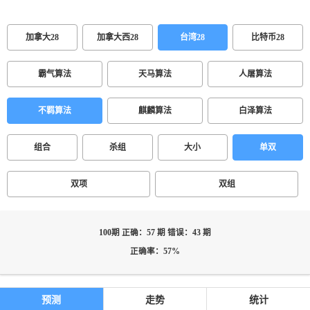
加拿大28
加拿大西28
台湾28
比特币28
霸气算法
天马算法
人屠算法
不羁算法
麒麟算法
白泽算法
组合
杀组
大小
单双
双项
双组
100期 正确：57 期 错误：43 期
正确率：57%
预测
走势
统计