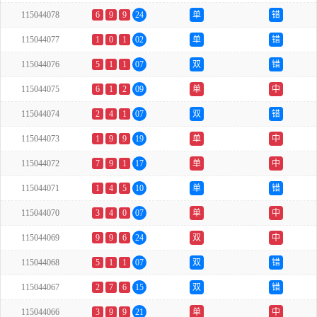
115044078
6
9
9
24
单
错
115044077
1
0
1
02
单
错
115044076
5
1
1
07
双
错
115044075
6
1
2
09
单
中
115044074
2
4
1
07
双
错
115044073
1
9
9
19
单
中
115044072
7
9
1
17
单
中
115044071
1
4
5
10
单
错
115044070
3
4
0
07
单
中
115044069
9
9
6
24
双
中
115044068
5
1
1
07
双
错
115044067
2
7
6
15
双
错
115044066
3
9
9
21
单
中