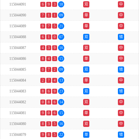
115044091
6
9
3
18
双
中
115044090
7
1
1
09
单
中
115044089
9
7
5
21
单
中
115044088
6
1
0
07
双
错
115044087
4
3
9
16
双
中
115044086
8
4
3
15
单
中
115044085
0
7
2
09
双
错
115044084
2
7
4
13
单
中
115044083
8
6
9
23
双
错
115044082
0
8
6
14
双
中
115044081
9
0
6
15
单
中
115044080
8
3
5
16
双
中
115044079
9
8
5
22
单
错