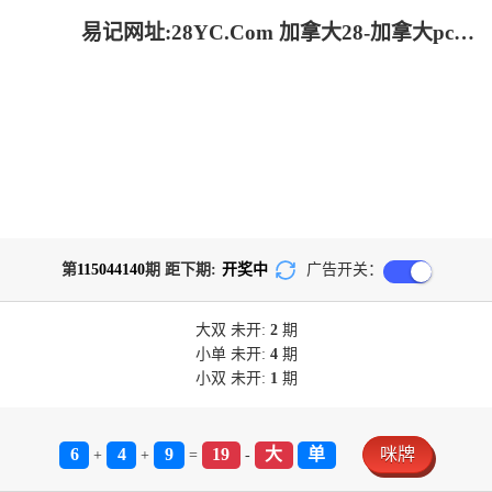
易记网址:28YC.Com 加拿大28-加拿大pc预测结果走势|加拿大28开奖结果预测官网|pc走势最新预测_专注研究!
第
115044140
期 距下期:
开奖中
广告开关：
大双
未开:
2
期
小单
未开:
4
期
小双
未开:
1
期
6
4
9
19
大
单
咪牌
+
+
=
-