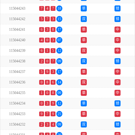
115044243
7
4
7
18
单
错
115044242
5
7
3
15
双
错
115044241
6
3
8
17
单
中
115044240
4
0
3
07
单
中
115044239
6
1
5
12
双
中
115044238
2
0
7
09
双
错
115044237
5
9
3
17
单
中
115044236
0
8
6
14
双
中
115044235
1
0
8
09
单
中
115044234
0
3
9
12
单
错
115044233
9
7
9
25
单
中
115044232
2
3
4
09
双
错