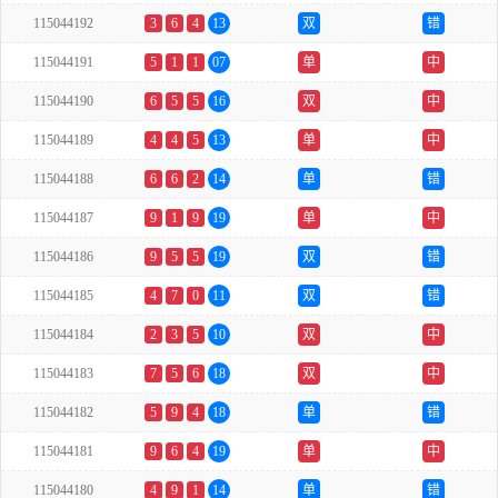
115044192
3
6
4
13
双
错
115044191
5
1
1
07
单
中
115044190
6
5
5
16
双
中
115044189
4
4
5
13
单
中
115044188
6
6
2
14
单
错
115044187
9
1
9
19
单
中
115044186
9
5
5
19
双
错
115044185
4
7
0
11
双
错
115044184
2
3
5
10
双
中
115044183
7
5
6
18
双
中
115044182
5
9
4
18
单
错
115044181
9
6
4
19
单
中
115044180
4
9
1
14
单
错