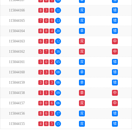
115044167
9
8
1
18
单
错
115044166
8
3
0
11
双
错
115044165
7
0
6
13
双
错
115044164
8
8
4
20
单
错
115044163
6
2
4
12
双
中
115044162
5
7
4
16
双
中
115044161
3
0
2
05
双
错
115044160
2
3
3
08
单
错
115044159
3
0
3
06
单
错
115044158
1
1
7
09
单
中
115044157
0
0
6
06
双
中
115044156
8
6
3
17
双
错
115044155
4
6
5
15
双
错