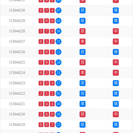
115044231
8
4
8
20
双
中
115044230
0
3
4
07
双
错
115044229
3
0
0
03
双
错
115044228
1
7
8
16
双
中
115044227
6
5
0
11
单
中
115044226
2
8
3
13
双
错
115044225
7
9
8
24
双
中
115044224
0
2
9
11
单
中
115044223
8
5
4
17
双
错
115044222
2
1
2
05
双
错
115044221
2
4
4
10
单
错
115044220
2
8
0
10
双
中
115044219
0
8
5
13
双
错