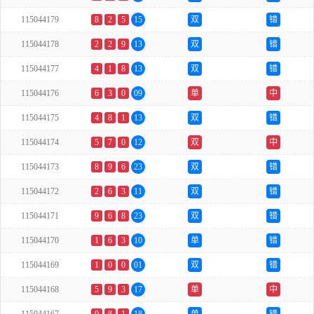
115044179
8
2
5
15
双
错
115044178
2
2
9
13
双
错
115044177
4
1
8
13
双
错
115044176
6
3
0
09
单
中
115044175
4
8
1
13
双
错
115044174
5
7
0
12
双
中
115044173
8
9
6
23
双
错
115044172
2
6
3
11
双
错
115044171
9
6
8
23
双
错
115044170
1
6
3
10
单
错
115044169
1
0
0
01
双
错
115044168
5
9
3
17
单
中