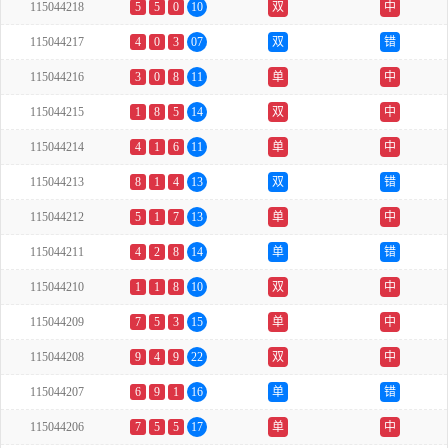
115044218
5
5
0
10
双
中
115044217
4
0
3
07
双
错
115044216
3
0
8
11
单
中
115044215
1
8
5
14
双
中
115044214
4
1
6
11
单
中
115044213
8
1
4
13
双
错
115044212
5
1
7
13
单
中
115044211
4
2
8
14
单
错
115044210
1
1
8
10
双
中
115044209
7
5
3
15
单
中
115044208
9
4
9
22
双
中
115044207
6
9
1
16
单
错
115044206
7
5
5
17
单
中