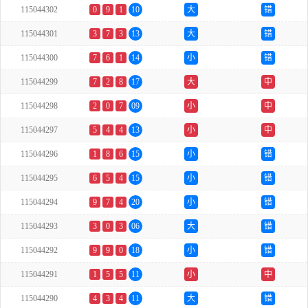
115044302
0
9
1
10
大
错
115044301
3
7
3
13
大
错
115044300
7
6
1
14
小
错
115044299
7
2
8
17
大
中
115044298
2
0
7
09
小
中
115044297
5
4
4
13
小
中
115044296
1
8
6
15
小
错
115044295
6
5
4
15
小
错
115044294
9
7
4
20
小
错
115044293
3
0
3
06
大
错
115044292
9
9
0
18
小
错
115044291
1
5
5
11
小
中
115044290
4
3
4
11
大
错