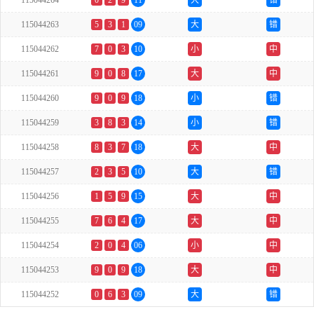
115044264
0
2
9
11
大
错
115044263
5
3
1
09
大
错
115044262
7
0
3
10
小
中
115044261
9
0
8
17
大
中
115044260
9
0
9
18
小
错
115044259
3
8
3
14
小
错
115044258
8
3
7
18
大
中
115044257
2
3
5
10
大
错
115044256
1
5
9
15
大
中
115044255
7
6
4
17
大
中
115044254
2
0
4
06
小
中
115044253
9
0
9
18
大
中
115044252
0
6
3
09
大
错