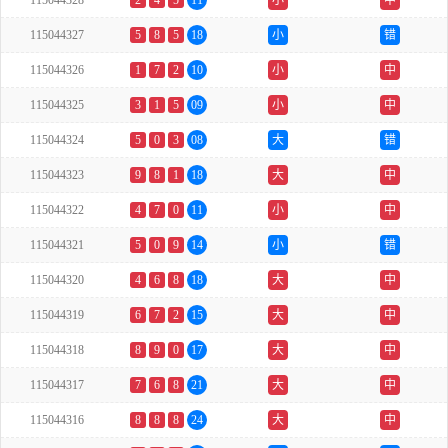
115044328
2
4
5
11
小
中
115044327
5
8
5
18
小
错
115044326
1
7
2
10
小
中
115044325
3
1
5
09
小
中
115044324
5
0
3
08
大
错
115044323
9
8
1
18
大
中
115044322
4
7
0
11
小
中
115044321
5
0
9
14
小
错
115044320
4
6
8
18
大
中
115044319
6
7
2
15
大
中
115044318
8
9
0
17
大
中
115044317
7
6
8
21
大
中
115044316
8
8
8
24
大
中