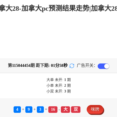
第
115044454
期 距下期:
01
分
58
秒
广告开关：
大单
未开:
1
期
小单
未开:
2
期
小双
未开:
3
期
4
+
9
+
3
=
16
-
大
双
咪牌