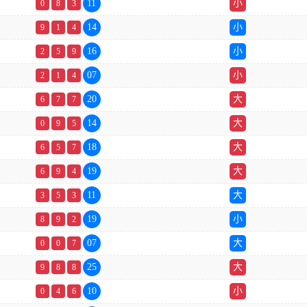
11
小
0
8
3
14
小
9
1
4
16
小
2
5
9
07
小
2
1
4
20
大
6
7
7
14
大
0
9
5
18
大
6
5
7
19
大
6
9
4
11
大
3
5
3
19
小
8
9
2
07
大
0
0
7
25
大
9
8
8
10
小
0
4
6