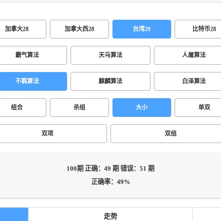
加拿大28
加拿大西28
台湾28
比特币28
霸气算法
天马算法
人屠算法
不羁算法
麒麟算法
白泽算法
组合
杀组
大小
单双
双项
双组
100期 正确：49 期 错误：51 期
正确率：49%
走势