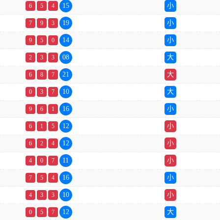
15
小
6
5
4
19
小
7
9
3
14
小
9
5
0
08
大
2
3
3
21
大
6
8
7
10
大
0
3
7
16
小
9
6
1
12
小
6
1
5
12
小
6
2
4
11
小
4
0
7
16
小
7
5
4
10
小
4
3
3
12
大
0
5
7