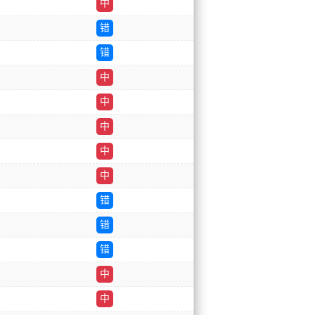
中
错
错
中
中
中
中
中
错
错
错
中
中