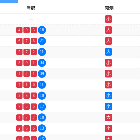
号码
预测
---
小
单
16
大
4
9
3
21
大
6
7
8
11
大
2
7
2
04
小
3
0
1
09
小
4
4
1
11
小
4
1
6
18
小
2
8
8
17
小
7
5
5
18
大
4
7
7
13
小
2
6
5
15
大
6
2
7