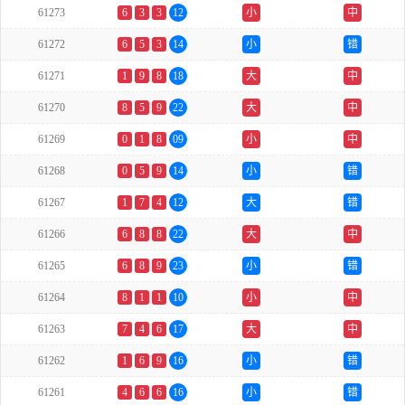
61273
6
3
3
12
小
中
61272
6
5
3
14
小
错
61271
1
9
8
18
大
中
61270
8
5
9
22
大
中
61269
0
1
8
09
小
中
61268
0
5
9
14
小
错
61267
1
7
4
12
大
错
61266
6
8
8
22
大
中
61265
6
8
9
23
小
错
61264
8
1
1
10
小
中
61263
7
4
6
17
大
中
61262
1
6
9
16
小
错
61261
4
6
6
16
小
错