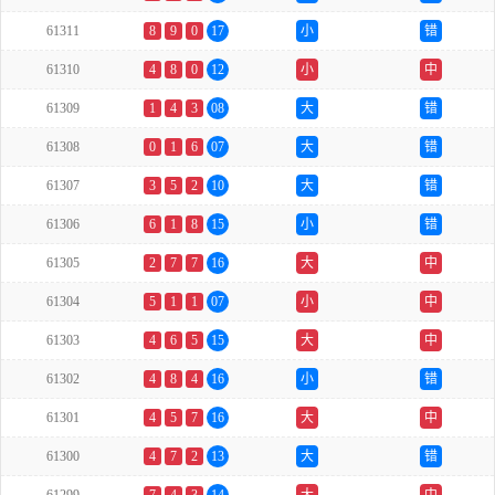
61311
8
9
0
17
小
错
61310
4
8
0
12
小
中
61309
1
4
3
08
大
错
61308
0
1
6
07
大
错
61307
3
5
2
10
大
错
61306
6
1
8
15
小
错
61305
2
7
7
16
大
中
61304
5
1
1
07
小
中
61303
4
6
5
15
大
中
61302
4
8
4
16
小
错
61301
4
5
7
16
大
中
61300
4
7
2
13
大
错