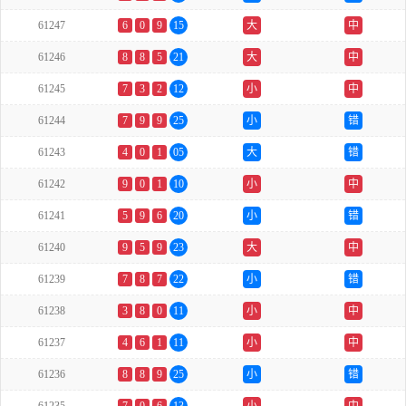
61247
6
0
9
15
大
中
61246
8
8
5
21
大
中
61245
7
3
2
12
小
中
61244
7
9
9
25
小
错
61243
4
0
1
05
大
错
61242
9
0
1
10
小
中
61241
5
9
6
20
小
错
61240
9
5
9
23
大
中
61239
7
8
7
22
小
错
61238
3
8
0
11
小
中
61237
4
6
1
11
小
中
61236
8
8
9
25
小
错