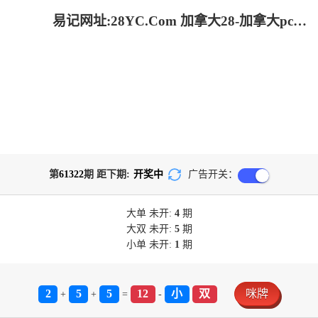
易记网址:28YC.Com 加拿大28-加拿大pc预测结果走势|加拿大28开奖结果预测官网|pc走势最新预测_专注研究!
第
61322
期 距下期:
开奖中
广告开关：
大单
未开:
4
期
大双
未开:
5
期
小单
未开:
1
期
2
5
5
12
小
双
咪牌
+
+
=
-