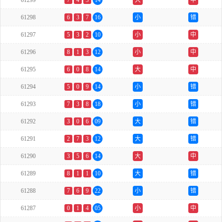
61299
7
4
3
14
大
中
61298
6
3
7
16
小
错
61297
5
3
2
10
小
中
61296
8
1
3
12
小
中
61295
6
0
8
14
大
中
61294
5
0
9
14
小
错
61293
7
3
8
18
小
错
61292
3
0
6
09
大
错
61291
2
7
3
12
大
错
61290
3
5
6
14
大
中
61289
8
1
1
10
大
错
61288
7
6
9
22
小
错
61287
0
1
4
05
小
中