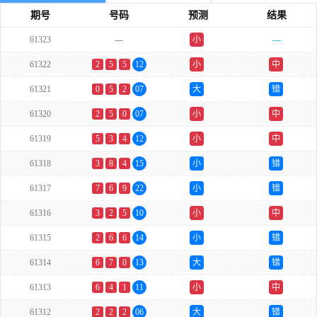
期号
号码
预测
结果
61323
---
小
---
单
61322
2
5
5
12
小
中
61321
0
5
2
07
大
错
61320
2
5
0
07
小
中
61319
5
3
4
12
小
中
61318
3
8
4
15
小
错
61317
7
6
9
22
小
错
61316
3
2
5
10
小
中
61315
2
6
6
14
小
错
61314
6
7
0
13
大
错
61313
6
4
1
11
小
中
61312
2
2
2
06
大
错