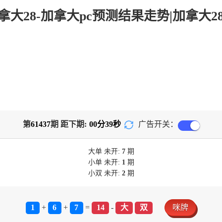
第
61437
期 距下期:
00
分
38
秒
广告开关：
大单
未开:
7
期
小单
未开:
1
期
小双
未开:
2
期
1
+
6
+
7
=
14
-
大
双
咪牌