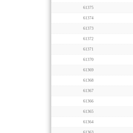
61375
61374
61373
61372
61371
61370
61369
61368
61367
61366
61365
61364
61363