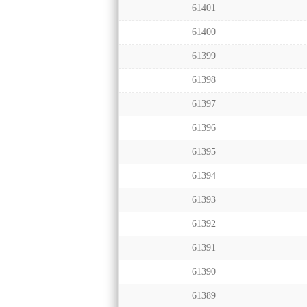
61401
61400
61399
61398
61397
61396
61395
61394
61393
61392
61391
61390
61389