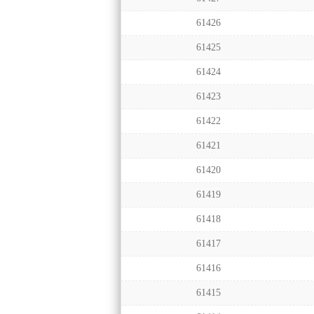
61426
61425
61424
61423
61422
61421
61420
61419
61418
61417
61416
61415