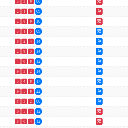
06
双
3
3
0
09
单
2
1
6
10
双
2
8
0
09
双
3
1
5
14
单
8
2
4
14
单
2
9
3
12
单
4
0
8
14
单
9
3
2
17
双
5
4
8
22
单
9
5
8
06
单
1
3
2
12
双
0
5
7
12
双
8
0
4