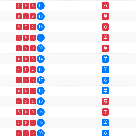
14
双
2
9
3
19
单
9
1
9
18
双
9
7
2
21
单
3
9
9
09
单
4
5
0
14
单
6
0
8
14
单
4
8
2
17
双
7
2
8
18
单
6
8
4
10
双
4
5
1
05
单
5
0
0
06
单
2
0
4
09
双
4
2
3