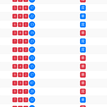
17
双
5
6
6
22
单
4
9
9
13
双
6
6
1
19
单
3
8
8
23
双
7
7
9
07
双
1
4
2
13
单
1
5
7
15
单
9
4
2
17
单
9
6
2
07
单
1
3
3
20
双
9
4
7
12
单
7
0
5