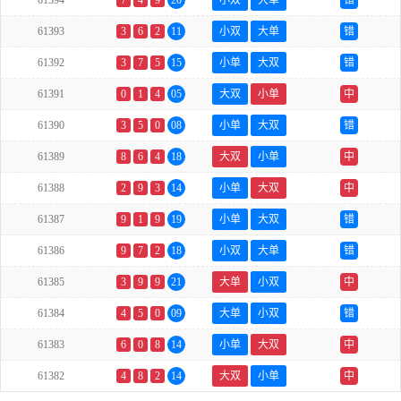
61394
7
4
9
20
小双
大单
错
61393
3
6
2
11
小双
大单
错
61392
3
7
5
15
小单
大双
错
61391
0
1
4
05
大双
小单
中
61390
3
5
0
08
小单
大双
错
61389
8
6
4
18
大双
小单
中
61388
2
9
3
14
小单
大双
中
61387
9
1
9
19
小单
大双
错
61386
9
7
2
18
小双
大单
错
61385
3
9
9
21
大单
小双
中
61384
4
5
0
09
大单
小双
错
61383
6
0
8
14
小单
大双
中
61382
4
8
2
14
大双
小单
中