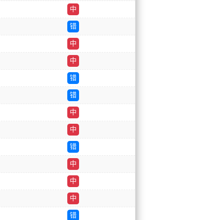
中
错
中
中
错
错
中
中
错
中
中
中
错