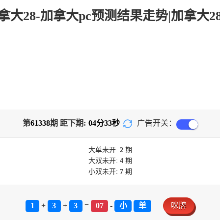
第
61338
期 距下期:
04
分
33
秒
广告开关：
大单
未开:
2
期
大双
未开:
4
期
小双
未开:
7
期
1
+
3
+
3
=
07
-
小
单
咪牌