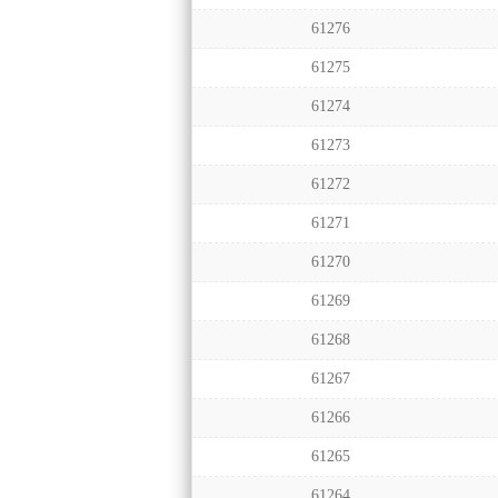
61276
61275
61274
61273
61272
61271
61270
61269
61268
61267
61266
61265
61264