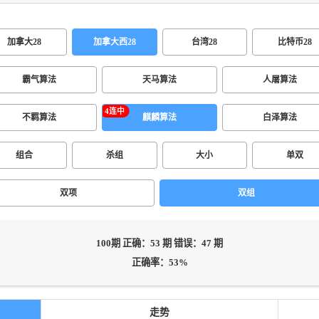
加拿大28
加拿大西28
台湾28
比特币28
霸气算法
天马算法
人屠算法
不羁算法
麒麟算法
白泽算法
组合
杀组
大小
单双
双项
双组
100期 正确：53 期 错误：47 期
正确率：53%
走势