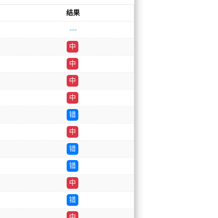
结果
---
中
中
中
中
错
中
错
错
中
错
中