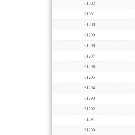
61302
61301
61300
61299
61298
61297
61296
61295
61294
61293
61292
61291
61290