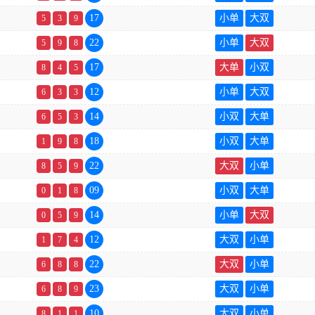
17
小单
大双
5
3
9
22
小单
大双
5
9
8
17
大单
小双
8
4
5
12
小单
大双
6
3
3
14
小双
大单
6
5
3
18
小双
大单
1
9
8
22
大双
小单
8
5
9
09
小双
大单
0
1
8
14
小单
大双
0
5
9
12
大双
小单
1
7
4
22
大双
小单
6
8
8
23
大双
小单
6
8
9
10
大双
小单
8
1
1