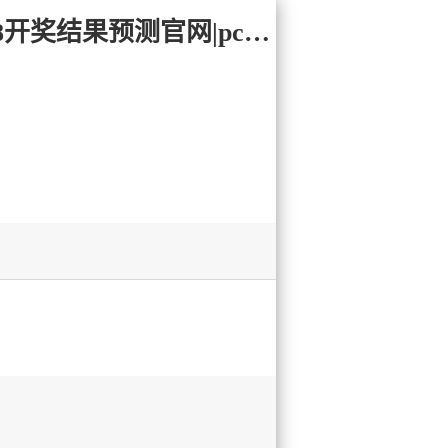
易记网址:28YC.Com 加拿大28-加拿大pc预测结果走势|加拿大28开奖结果预测官网|pc走势最新预测_专注研究!