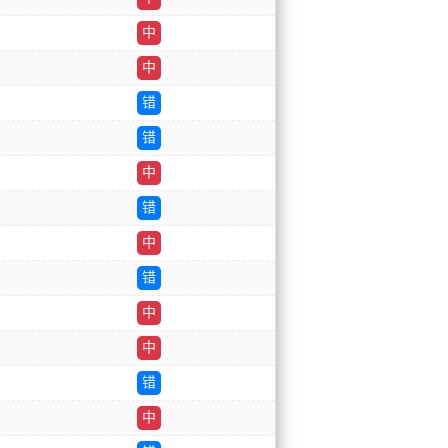
中
中
错
错
中
错
中
错
中
中
错
中