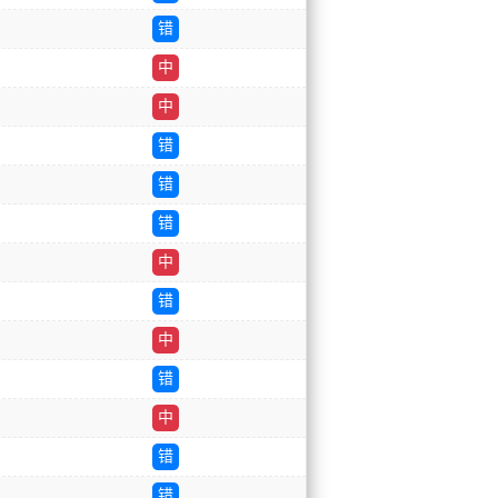
错
中
中
错
错
错
中
错
中
错
中
错
错