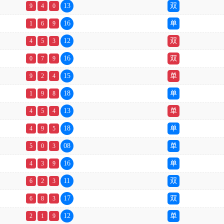
13
双
9
4
0
16
单
1
6
9
12
双
4
5
3
16
双
0
7
9
15
单
9
2
4
18
单
1
9
8
13
单
4
5
4
18
单
4
9
5
08
单
5
0
3
16
单
4
3
9
11
双
6
2
3
17
双
6
8
3
12
单
2
1
9