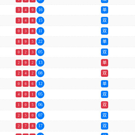
16
单
3
4
9
15
双
3
4
8
11
双
0
3
8
22
单
8
9
5
05
双
0
2
3
13
单
2
9
2
08
双
2
4
2
12
单
0
6
6
05
双
4
0
1
06
双
1
0
5
07
双
2
5
0
17
双
2
7
8