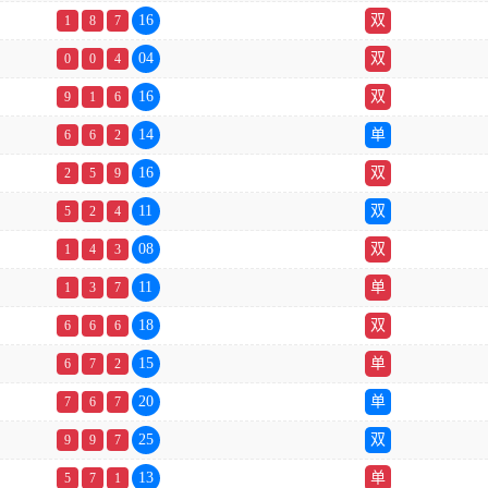
16
双
1
8
7
04
双
0
0
4
16
双
9
1
6
14
单
6
6
2
16
双
2
5
9
11
双
5
2
4
08
双
1
4
3
11
单
1
3
7
18
双
6
6
6
15
单
6
7
2
20
单
7
6
7
25
双
9
9
7
13
单
5
7
1