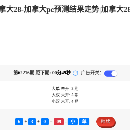
第
62216
期 距下期:
00
分
49
秒
广告开关：
大单
未开:
2
期
大双
未开:
5
期
小双
未开:
4
期
6
+
3
+
0
=
09
-
小
单
咪牌