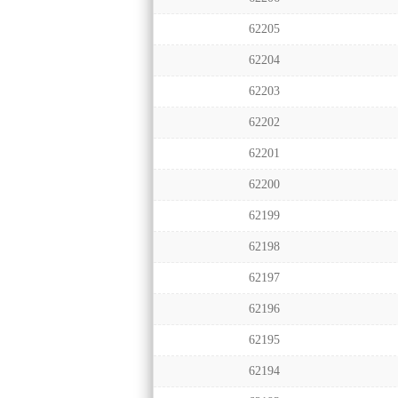
62205
62204
62203
62202
62201
62200
62199
62198
62197
62196
62195
62194