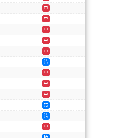
中
中
中
中
中
错
中
中
中
错
错
中
错