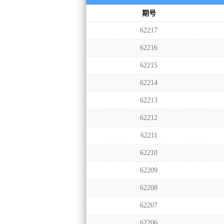
期号
62217
62216
62215
62214
62213
62212
62211
62210
62209
62208
62207
62206