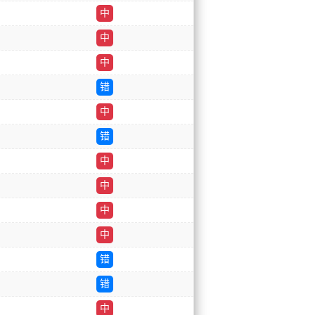
中
中
中
错
中
错
中
中
中
中
错
错
中