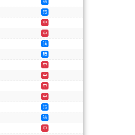
错
错
中
中
错
错
中
中
中
中
错
错
中