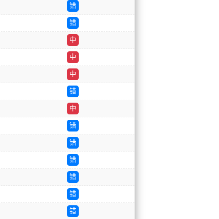
错
错
中
中
中
错
中
错
错
错
错
错
错