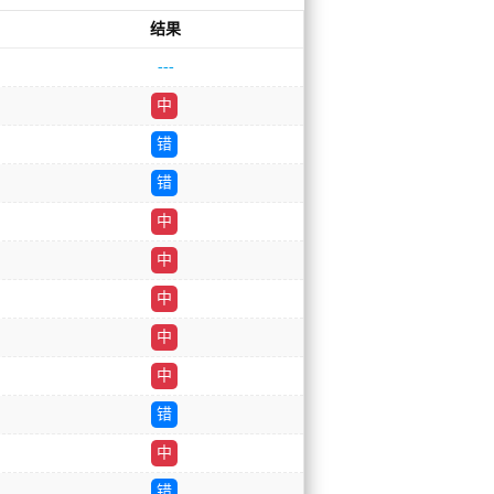
结果
---
中
错
错
中
中
中
中
中
错
中
错