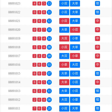
08091023
4
4
5
13
小双
大单
错
08091022
0
3
8
11
小双
大单
错
08091021
2
8
2
12
小双
大单
中
08091020
0
3
7
10
大单
小双
中
08091019
3
7
4
14
大双
小单
中
08091018
3
1
4
08
小双
大单
中
08091017
2
3
4
09
大双
小单
中
08091016
2
0
1
03
小单
大双
中
08091015
6
0
1
07
大单
小双
错
08091014
8
6
5
19
大单
小双
中
08091013
6
2
3
11
大单
小双
错
08091012
2
0
4
06
大双
小单
错
08091011
7
6
7
20
小双
大单
错