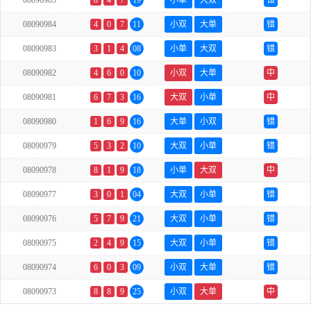
08090985
8
4
7
19
小单
大双
错
08090984
4
0
7
11
小双
大单
错
08090983
3
1
4
08
小单
大双
错
08090982
4
6
0
10
小双
大单
中
08090981
6
7
3
16
大双
小单
中
08090980
1
6
9
16
大单
小双
错
08090979
5
3
2
10
大双
小单
错
08090978
8
1
9
18
小单
大双
中
08090977
3
0
1
04
大双
小单
错
08090976
5
7
9
21
大双
小单
错
08090975
2
4
9
15
大双
小单
错
08090974
6
0
3
09
小双
大单
错
08090973
8
8
9
25
小双
大单
中