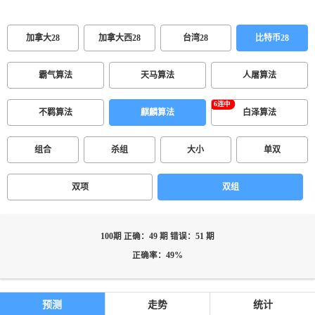
加拿大28
加拿大西28
台湾28
比特币28
霸气算法
天马算法
人屠算法
不羁算法
麒麟算法
白泽算法
组合
杀组
大小
单双
双项
双组
100期 正确：49 期 错误：51 期
正确率：49%
预测
走势
统计