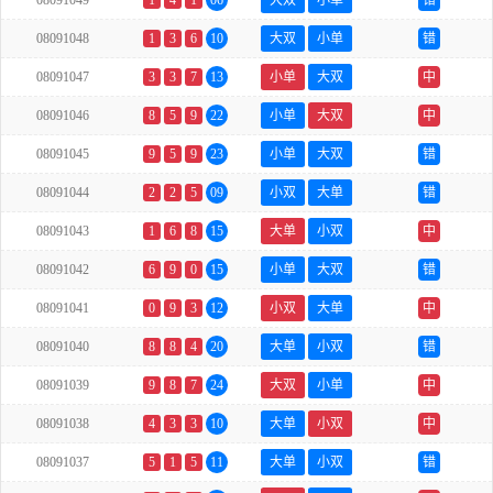
08091049
1
4
1
06
大双
小单
错
08091048
1
3
6
10
大双
小单
错
08091047
3
3
7
13
小单
大双
中
08091046
8
5
9
22
小单
大双
中
08091045
9
5
9
23
小单
大双
错
08091044
2
2
5
09
小双
大单
错
08091043
1
6
8
15
大单
小双
中
08091042
6
9
0
15
小单
大双
错
08091041
0
9
3
12
小双
大单
中
08091040
8
8
4
20
大单
小双
错
08091039
9
8
7
24
大双
小单
中
08091038
4
3
3
10
大单
小双
中
08091037
5
1
5
11
大单
小双
错