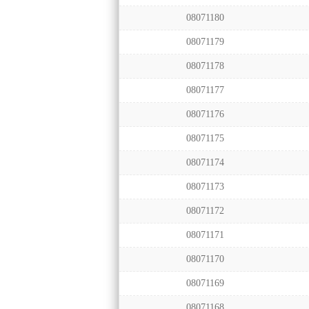
08071180
08071179
08071178
08071177
08071176
08071175
08071174
08071173
08071172
08071171
08071170
08071169
08071168