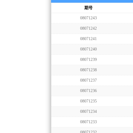
期号
08071243
08071242
08071241
08071240
08071239
08071238
08071237
08071236
08071235
08071234
08071233
08071232