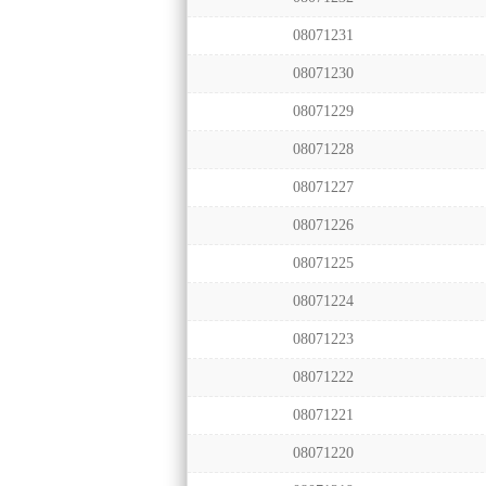
08071231
08071230
08071229
08071228
08071227
08071226
08071225
08071224
08071223
08071222
08071221
08071220