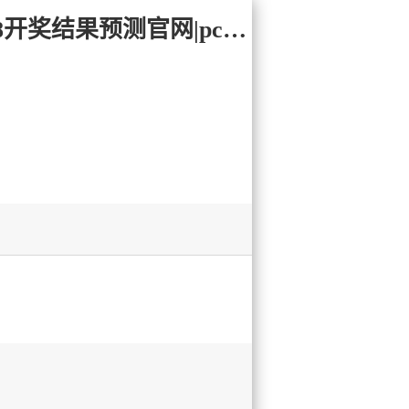
易记网址:28YC.Com 加拿大28-加拿大pc预测结果走势|加拿大28开奖结果预测官网|pc走势最新预测_专注研究!