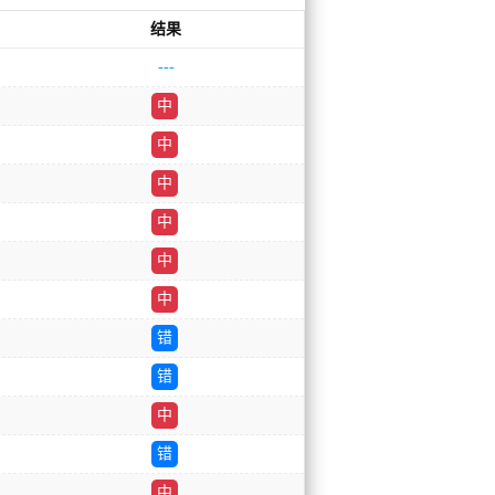
结果
---
中
中
中
中
中
中
错
错
中
错
中