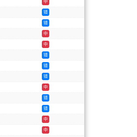
中
错
错
中
中
错
错
错
中
错
错
中
中