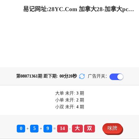
易记网址:28YC.Com 加拿大28-加拿大pc预测结果走势|加拿大28开奖结果预测官网|pc走势最新预测_专注研究!
第
08071361
期 距下期:
00
分
20
秒
广告开关：
大单
未开:
3
期
小单
未开:
2
期
小双
未开:
4
期
0
5
9
14
大
双
咪牌
+
+
=
-