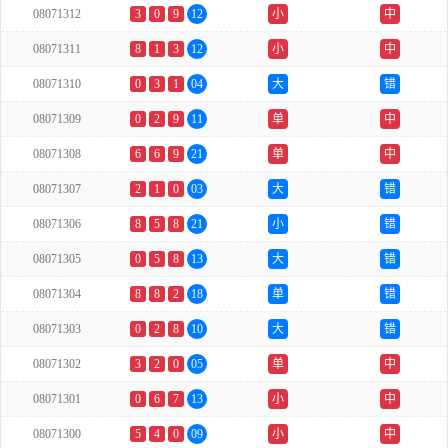
08071312
3
0
9
12
小
中
08071311
8
1
3
12
小
中
08071310
0
3
1
04
大
错
08071309
0
2
9
11
单
中
08071308
6
6
9
21
单
中
08071307
2
1
0
03
大
错
08071306
8
5
8
21
小
错
08071305
0
5
8
13
大
错
08071304
8
8
2
18
单
错
08071303
0
2
8
10
大
错
08071302
3
2
0
05
单
中
08071301
0
6
7
13
小
中
08071300
5
4
0
09
小
中