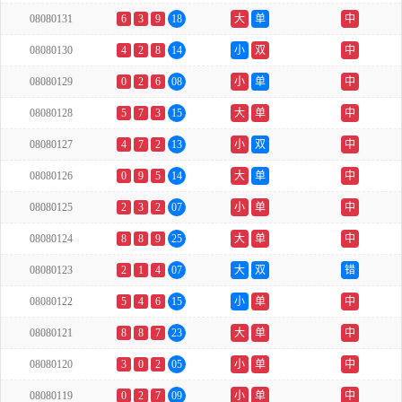
08080131
6
3
9
18
大
单
中
08080130
4
2
8
14
小
双
中
08080129
0
2
6
08
小
单
中
08080128
5
7
3
15
大
单
中
08080127
4
7
2
13
小
双
中
08080126
0
9
5
14
大
单
中
08080125
2
3
2
07
小
单
中
08080124
8
8
9
25
大
单
中
08080123
2
1
4
07
大
双
错
08080122
5
4
6
15
小
单
中
08080121
8
8
7
23
大
单
中
08080120
3
0
2
05
小
单
中
08080119
0
2
7
09
小
单
中