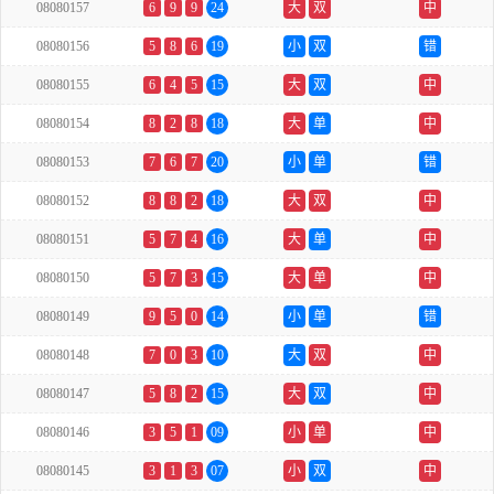
08080157
6
9
9
24
大
双
中
08080156
5
8
6
19
小
双
错
08080155
6
4
5
15
大
双
中
08080154
8
2
8
18
大
单
中
08080153
7
6
7
20
小
单
错
08080152
8
8
2
18
大
双
中
08080151
5
7
4
16
大
单
中
08080150
5
7
3
15
大
单
中
08080149
9
5
0
14
小
单
错
08080148
7
0
3
10
大
双
中
08080147
5
8
2
15
大
双
中
08080146
3
5
1
09
小
单
中
08080145
3
1
3
07
小
双
中