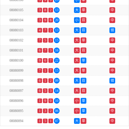
08080106
5
9
9
23
小
单
中
08080105
3
8
2
13
大
单
中
08080104
3
9
8
20
小
双
中
08080103
4
7
2
13
大
双
错
08080102
7
5
3
15
大
单
中
08080101
6
7
3
16
大
双
中
08080100
9
6
7
22
大
单
中
08080099
7
1
7
15
大
单
中
08080098
6
1
2
09
大
双
错
08080097
6
5
3
14
大
双
中
08080096
1
9
0
10
小
单
中
08080095
1
3
2
06
小
单
中
08080094
1
5
1
07
大
单
中